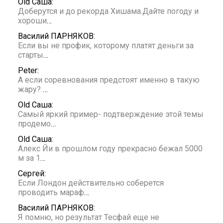
Old Саша:
Доберутся и до рекорда Хишама.Дайте погоду и
хороши
…
Василий ПАРНЯКОВ:
Если вы не профик, которому платят деньги за
старты
…
Peter:
А если соревнования предстоят именно в такую
жару?
…
Old Саша:
Самый яркий пример- подтверждение этой темы
продемо
…
Old Саша:
Алекс Йи в прошлом году прекрасно бежал 5000
м за 1
…
Сергей:
Если Лондон действительно соберется
проводить мараф
…
Василий ПАРНЯКОВ:
Я помню, но результат Тесфай еще не