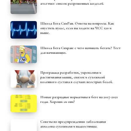
атлетике: список разрешенных моделей.
Школа Бега СкиРан. Ответы на вопросы. Как
опустить пульс, если вы ходите на ЧСС 120 и
выше.
Школа Бега Скиран: с чего начинать бегать? Тест
для начинающих.
Программа разработки, укрепления и
растягивания мышц, связок и сухожилий
коленного сустава в случаях неострых болей.
Новые разрядные нормативы в беге на 2017-2021
годы. Хороши ли они?
Советы по предупреждению заболевания
ахиллова сухожилия и надкостницы.