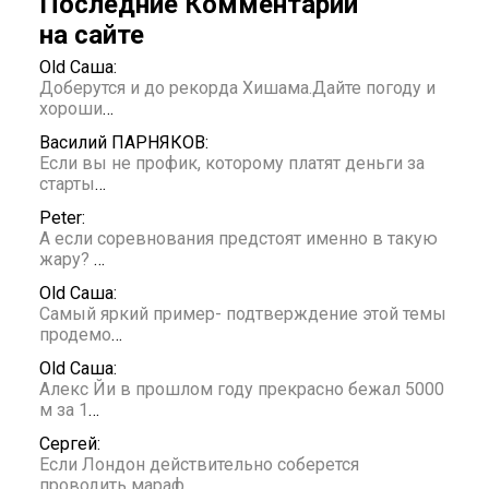
Последние Комментарии
на сайте
Old Саша:
Доберутся и до рекорда Хишама.Дайте погоду и
хороши
…
Василий ПАРНЯКОВ:
Если вы не профик, которому платят деньги за
старты
…
Peter:
А если соревнования предстоят именно в такую
жару?
…
Old Саша:
Самый яркий пример- подтверждение этой темы
продемо
…
Old Саша:
Алекс Йи в прошлом году прекрасно бежал 5000
м за 1
…
Сергей:
Если Лондон действительно соберется
проводить мараф
…