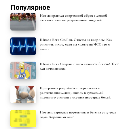
Популярное
Новые правила спортивной обуви в легкой
атлетике: список разрешенных моделей.
Школа Бега СкиРан. Ответы на вопросы. Как
опустить пульс, если вы ходите на ЧСС 120 и
выше.
Школа Бега Скиран: с чего начинать бегать? Тест
для начинающих.
Программа разработки, укрепления и
растягивания мышц, связок и сухожилий
коленного сустава в случаях неострых болей.
Новые разрядные нормативы в беге на 2017-2021
годы. Хороши ли они?