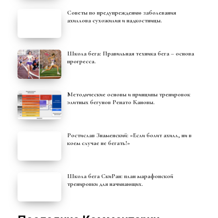
Советы по предупреждению заболевания
ахиллова сухожилия и надкостницы.
Школа бега: Правильная техника бега – основа
прогресса.
Методические основы и принципы тренировок
элитных бегунов Ренато Кановы.
Ростислав Знаменский: «Если болит ахилл, ни в
коем случае не бегать!»
Школа бега СкиРан: план марафонской
тренировки для начинающих.