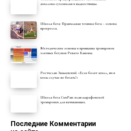
ахиллова сухожилия и надкостницы.
Школа бега: Правильная техника бега – основа
прогресса.
Методические основы и принципы тренировок
элитных бегунов Ренато Кановы.
Ростислав Знаменский: «Если болит ахилл, ни в
коем случае не бегать!»
Школа бега СкиРан: план марафонской
тренировки для начинающих.
Последние Комментарии