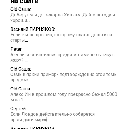
на сайте
Old Саша:
Доберутся и до рекорда Хишама.Дайте погоду и
хороши
…
Василий ПАРНЯКОВ:
Если вы не профик, которому платят деньги за
старты
…
Peter:
А если соревнования предстоят именно в такую
жару?
…
Old Саша:
Самый яркий пример- подтверждение этой темы
продемо
…
Old Саша:
Алекс Йи в прошлом году прекрасно бежал 5000
м за 1
…
Сергей:
Если Лондон действительно соберется
проводить мараф
…
Василий ПАРНЯКОВ: