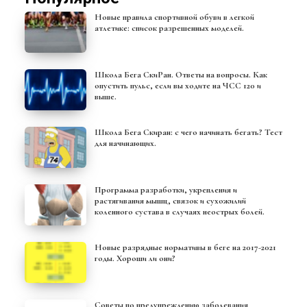
Новые правила спортивной обуви в легкой
атлетике: список разрешенных моделей.
Школа Бега СкиРан. Ответы на вопросы. Как
опустить пульс, если вы ходите на ЧСС 120 и
выше.
Школа Бега Скиран: с чего начинать бегать? Тест
для начинающих.
Программа разработки, укрепления и
растягивания мышц, связок и сухожилий
коленного сустава в случаях неострых болей.
Новые разрядные нормативы в беге на 2017-2021
годы. Хороши ли они?
Советы по предупреждению заболевания