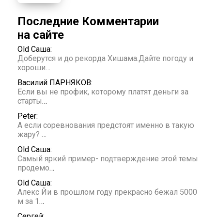
Последние Комментарии
на сайте
Old Саша:
Доберутся и до рекорда Хишама.Дайте погоду и
хороши
…
Василий ПАРНЯКОВ:
Если вы не профик, которому платят деньги за
старты
…
Peter:
А если соревнования предстоят именно в такую
жару?
…
Old Саша:
Самый яркий пример- подтверждение этой темы
продемо
…
Old Саша:
Алекс Йи в прошлом году прекрасно бежал 5000
м за 1
…
Сергей: