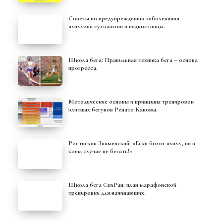
Советы по предупреждению заболевания
ахиллова сухожилия и надкостницы.
Школа бега: Правильная техника бега – основа
прогресса.
Методические основы и принципы тренировок
элитных бегунов Ренато Кановы.
Ростислав Знаменский: «Если болит ахилл, ни в
коем случае не бегать!»
Школа бега СкиРан: план марафонской
тренировки для начинающих.