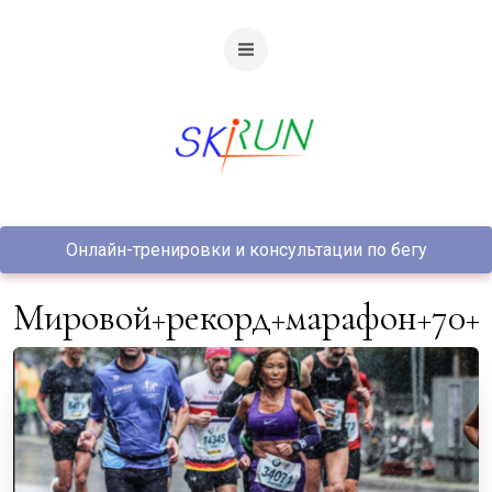
Онлайн-тренировки и консультации по бегу
мировой+рекорд+марафон+70+