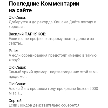
Последние Комментарии
на сайте
Old Саша:
Доберутся и до рекорда Хишама.Дайте погоду и
хороши
…
Василий ПАРНЯКОВ:
Если вы не профик, которому платят деньги за
старты
…
Peter:
А если соревнования предстоят именно в такую
жару?
…
Old Саша:
Самый яркий пример- подтверждение этой темы
продемо
…
Old Саша:
Алекс Йи в прошлом году прекрасно бежал 5000
м за 1
…
Сергей:
Если Лондон действительно соберется