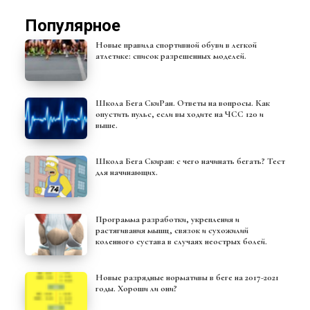
Популярное
Новые правила спортивной обуви в легкой
атлетике: список разрешенных моделей.
Школа Бега СкиРан. Ответы на вопросы. Как
опустить пульс, если вы ходите на ЧСС 120 и
выше.
Школа Бега Скиран: с чего начинать бегать? Тест
для начинающих.
Программа разработки, укрепления и
растягивания мышц, связок и сухожилий
коленного сустава в случаях неострых болей.
Новые разрядные нормативы в беге на 2017-2021
годы. Хороши ли они?