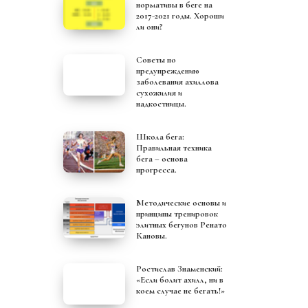
нормативы в беге на
2017-2021 годы. Хороши
ли они?
Советы по
предупреждению
заболевания ахиллова
сухожилия и
надкостницы.
Школа бега:
Правильная техника
бега – основа
прогресса.
Методические основы и
принципы тренировок
элитных бегунов Ренато
Кановы.
Ростислав Знаменский:
«Если болит ахилл, ни в
коем случае не бегать!»