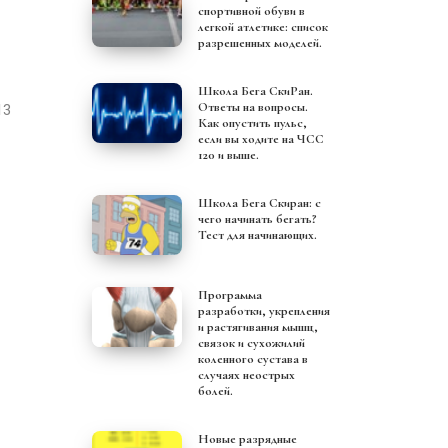
спортивной обуви в
легкой атлетике: список
разрешенных моделей.
Школа Бега СкиРан.
Ответы на вопросы.
13
Как опустить пульс,
если вы ходите на ЧСС
120 и выше.
Школа Бега Скиран: с
чего начинать бегать?
Тест для начинающих.
Программа
разработки, укрепления
и растягивания мышц,
связок и сухожилий
коленного сустава в
случаях неострых
болей.
Новые разрядные