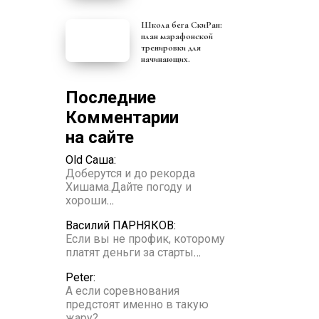
Школа бега СкиРан:
план марафонской
тренировки для
начинающих.
Последние
Комментарии
на сайте
Old Саша:
Доберутся и до рекорда
Хишама.Дайте погоду и
хороши
…
Василий ПАРНЯКОВ:
Если вы не профик, которому
платят деньги за старты
…
Peter:
А если соревнования
предстоят именно в такую
жару?
…