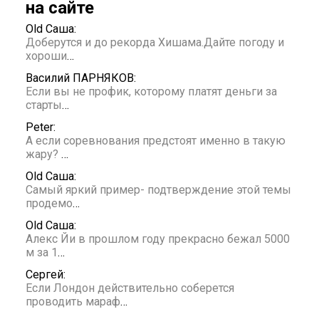
на сайте
Old Саша:
Доберутся и до рекорда Хишама.Дайте погоду и
хороши
…
Василий ПАРНЯКОВ:
Если вы не профик, которому платят деньги за
старты
…
Peter:
А если соревнования предстоят именно в такую
жару?
…
Old Саша:
Самый яркий пример- подтверждение этой темы
продемо
…
Old Саша:
Алекс Йи в прошлом году прекрасно бежал 5000
м за 1
…
Сергей:
Если Лондон действительно соберется
проводить мараф
…