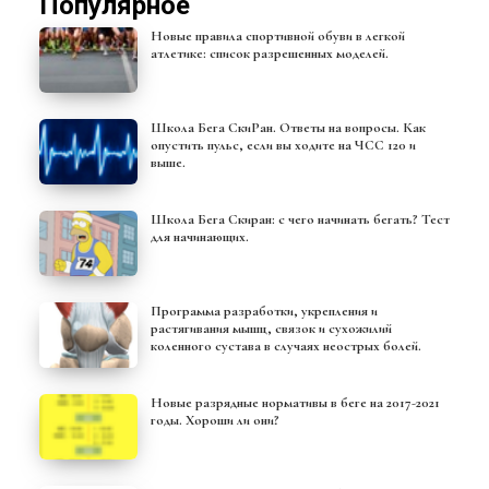
Популярное
Новые правила спортивной обуви в легкой
атлетике: список разрешенных моделей.
Школа Бега СкиРан. Ответы на вопросы. Как
опустить пульс, если вы ходите на ЧСС 120 и
выше.
Школа Бега Скиран: с чего начинать бегать? Тест
для начинающих.
Программа разработки, укрепления и
растягивания мышц, связок и сухожилий
коленного сустава в случаях неострых болей.
Новые разрядные нормативы в беге на 2017-2021
годы. Хороши ли они?