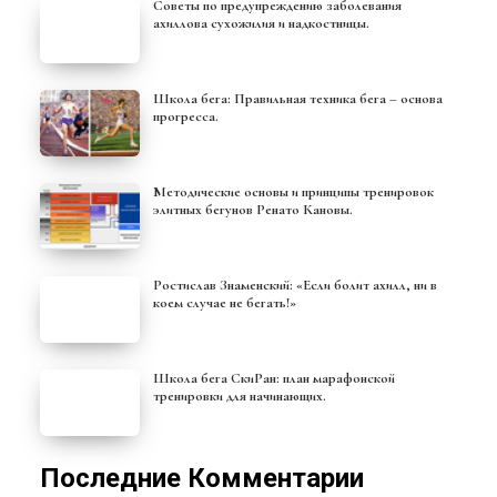
Советы по предупреждению заболевания
ахиллова сухожилия и надкостницы.
Школа бега: Правильная техника бега – основа
прогресса.
Методические основы и принципы тренировок
элитных бегунов Ренато Кановы.
Ростислав Знаменский: «Если болит ахилл, ни в
коем случае не бегать!»
Школа бега СкиРан: план марафонской
тренировки для начинающих.
Последние Комментарии