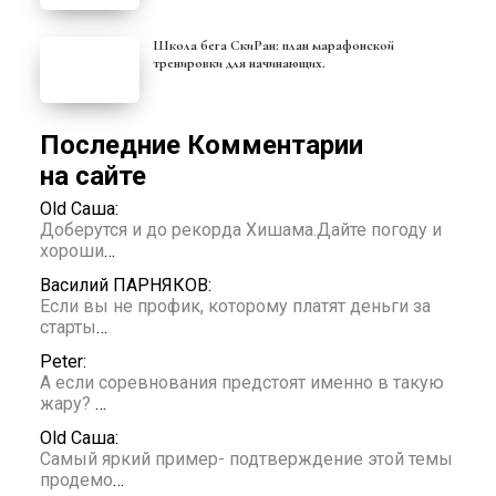
Школа бега СкиРан: план марафонской
тренировки для начинающих.
Последние Комментарии
на сайте
Old Саша:
Доберутся и до рекорда Хишама.Дайте погоду и
хороши
…
Василий ПАРНЯКОВ:
Если вы не профик, которому платят деньги за
старты
…
Peter:
А если соревнования предстоят именно в такую
жару?
…
Old Саша:
Самый яркий пример- подтверждение этой темы
продемо
…