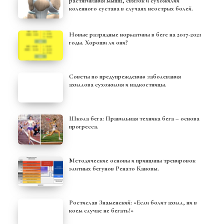
растягивания мышц, связок и сухожилий
коленного сустава в случаях неострых болей.
Новые разрядные нормативы в беге на 2017-2021
годы. Хороши ли они?
Советы по предупреждению заболевания
ахиллова сухожилия и надкостницы.
Школа бега: Правильная техника бега – основа
прогресса.
Методические основы и принципы тренировок
элитных бегунов Ренато Кановы.
Ростислав Знаменский: «Если болит ахилл, ни в
коем случае не бегать!»