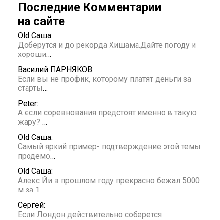
Последние Комментарии
на сайте
Old Саша:
Доберутся и до рекорда Хишама.Дайте погоду и
хороши
…
Василий ПАРНЯКОВ:
Если вы не профик, которому платят деньги за
старты
…
Peter:
А если соревнования предстоят именно в такую
жару?
…
Old Саша:
Самый яркий пример- подтверждение этой темы
продемо
…
Old Саша:
Алекс Йи в прошлом году прекрасно бежал 5000
м за 1
…
Сергей:
Если Лондон действительно соберется