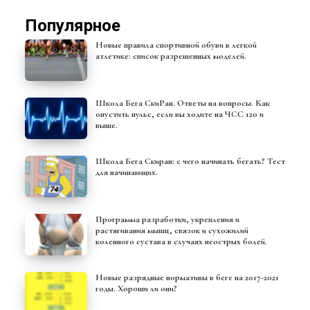
Популярное
Новые правила спортивной обуви в легкой
атлетике: список разрешенных моделей.
Школа Бега СкиРан. Ответы на вопросы. Как
опустить пульс, если вы ходите на ЧСС 120 и
выше.
Школа Бега Скиран: с чего начинать бегать? Тест
для начинающих.
Программа разработки, укрепления и
растягивания мышц, связок и сухожилий
коленного сустава в случаях неострых болей.
Новые разрядные нормативы в беге на 2017-2021
годы. Хороши ли они?