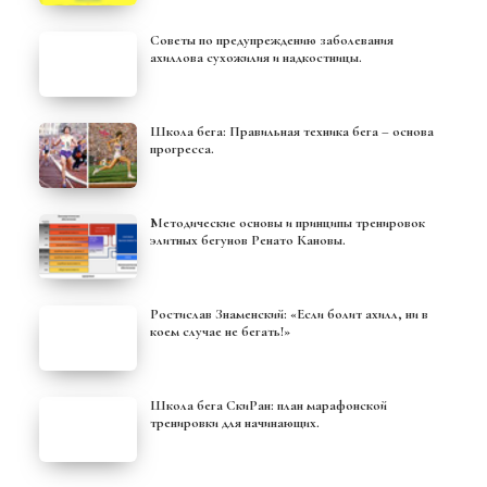
Советы по предупреждению заболевания
ахиллова сухожилия и надкостницы.
Школа бега: Правильная техника бега – основа
прогресса.
Методические основы и принципы тренировок
элитных бегунов Ренато Кановы.
Ростислав Знаменский: «Если болит ахилл, ни в
коем случае не бегать!»
Школа бега СкиРан: план марафонской
тренировки для начинающих.