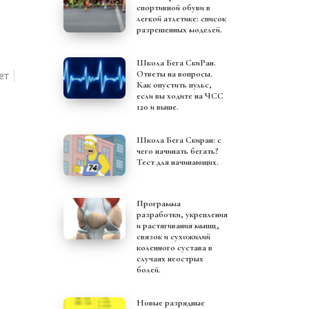
спортивной обуви в
легкой атлетике: список
разрешенных моделей.
Школа Бега СкиРан.
Ответы на вопросы.
ет
Как опустить пульс,
если вы ходите на ЧСС
120 и выше.
Школа Бега Скиран: с
чего начинать бегать?
Тест для начинающих.
Программа
разработки, укрепления
и растягивания мышц,
связок и сухожилий
коленного сустава в
случаях неострых
болей.
Новые разрядные