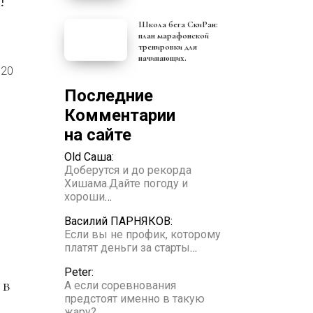
!
Школа бега СкиРан:
план марафонской
тренировки для
начинающих.
020
Последние
Комментарии
на сайте
Old Саша:
Доберутся и до рекорда
Хишама.Дайте погоду и
хороши
…
Василий ПАРНЯКОВ:
Если вы не профик, которому
платят деньги за старты
…
Peter:
 в
А если соревнования
предстоят именно в такую
жару?
…