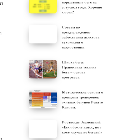
нормативы в беге на
2017-2021 годы. Хороши
ли они?
Советы по
предупреждению
я
заболевания ахиллова
сухожилия и
надкостницы.
Школа бега:
Правильная техника
бега – основа
прогресса.
Методические основы и
принципы тренировок
элитных бегунов Ренато
Кановы.
Ростислав Знаменский:
«Если болит ахилл, ни в
коем случае не бегать!»