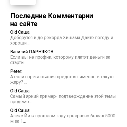
Последние Комментарии
на сайте
Old Саша:
Доберутся и до рекорда Хишама.Дайте погоду и
хороши
…
Василий ПАРНЯКОВ:
Если вы не профик, которому платят деньги за
старты
…
Peter:
А если соревнования предстоят именно в такую
жару?
…
Old Саша:
Самый яркий пример- подтверждение этой темы
продемо
…
Old Саша:
Алекс Йи в прошлом году прекрасно бежал 5000
м за 1
…