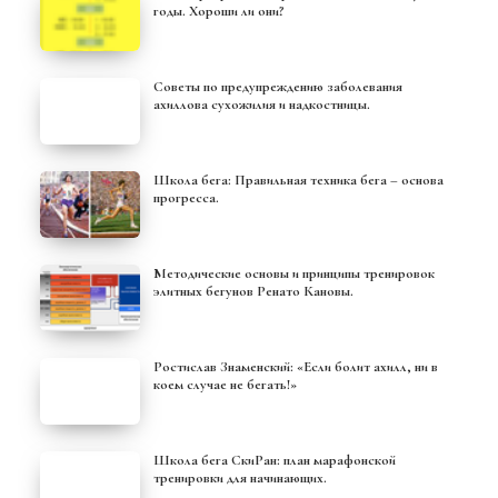
годы. Хороши ли они?
Советы по предупреждению заболевания
ахиллова сухожилия и надкостницы.
Школа бега: Правильная техника бега – основа
прогресса.
Методические основы и принципы тренировок
элитных бегунов Ренато Кановы.
Ростислав Знаменский: «Если болит ахилл, ни в
коем случае не бегать!»
Школа бега СкиРан: план марафонской
тренировки для начинающих.