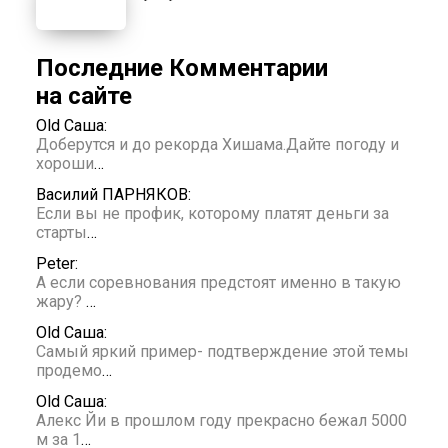
Последние Комментарии
на сайте
Old Саша:
Доберутся и до рекорда Хишама.Дайте погоду и
хороши
…
Василий ПАРНЯКОВ:
Если вы не профик, которому платят деньги за
старты
…
Peter:
А если соревнования предстоят именно в такую
жару?
…
Old Саша:
Самый яркий пример- подтверждение этой темы
продемо
…
Old Саша:
Алекс Йи в прошлом году прекрасно бежал 5000
м за 1
…