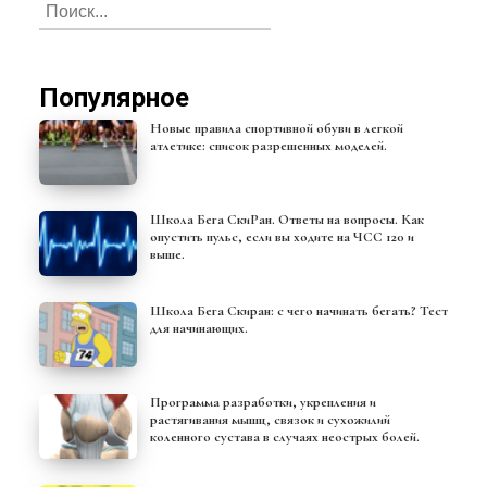
Популярное
Новые правила спортивной обуви в легкой
атлетике: список разрешенных моделей.
Школа Бега СкиРан. Ответы на вопросы. Как
опустить пульс, если вы ходите на ЧСС 120 и
выше.
Школа Бега Скиран: с чего начинать бегать? Тест
для начинающих.
Программа разработки, укрепления и
растягивания мышц, связок и сухожилий
коленного сустава в случаях неострых болей.