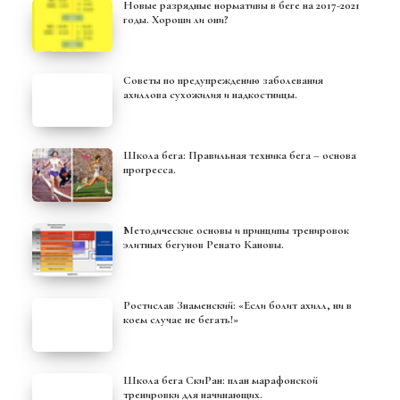
Новые разрядные нормативы в беге на 2017-2021
годы. Хороши ли они?
Советы по предупреждению заболевания
ахиллова сухожилия и надкостницы.
Школа бега: Правильная техника бега – основа
прогресса.
Методические основы и принципы тренировок
элитных бегунов Ренато Кановы.
Ростислав Знаменский: «Если болит ахилл, ни в
коем случае не бегать!»
Школа бега СкиРан: план марафонской
тренировки для начинающих.