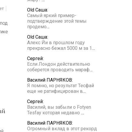
ет
Old Саша:
Самый яркий пример-
подтверждение этой темы
 под
продемо
…
тике
Old Саша:
Алекс Йи в прошлом году
прекрасно бежал 5000 м за 1
…
Сергей:
Если Лондон действительно
соберется проводить мараф
…
Василий ПАРНЯКОВ:
Я помню, но результат Тесфай
еще не ратифицирован в
…
Сергей:
Василий, вы забыли о Fotyen
Tesfay которая недавно
…
Василий ПАРНЯКОВ:
Огромный вклад в этот рекорд
ий