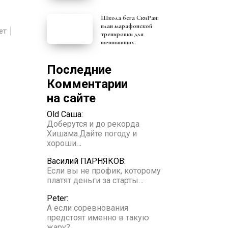
Школа бега СкиРан:
план марафонской
ет
тренировки для
начинающих.
Последние
Комментарии
на сайте
Old Саша:
Доберутся и до рекорда
Хишама.Дайте погоду и
хороши
…
Василий ПАРНЯКОВ:
Если вы не профик, которому
платят деньги за старты
…
Peter:
А если соревнования
предстоят именно в такую
жару?
…