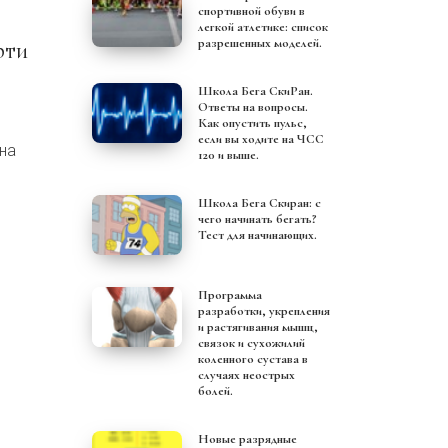
спортивной обуви в
легкой атлетике: список
разрешенных моделей.
Школа Бега СкиРан.
Ответы на вопросы.
Как опустить пульс,
если вы ходите на ЧСС
 на
120 и выше.
Школа Бега Скиран: с
чего начинать бегать?
Тест для начинающих.
Программа
разработки, укрепления
и растягивания мышц,
связок и сухожилий
коленного сустава в
случаях неострых
болей.
Новые разрядные