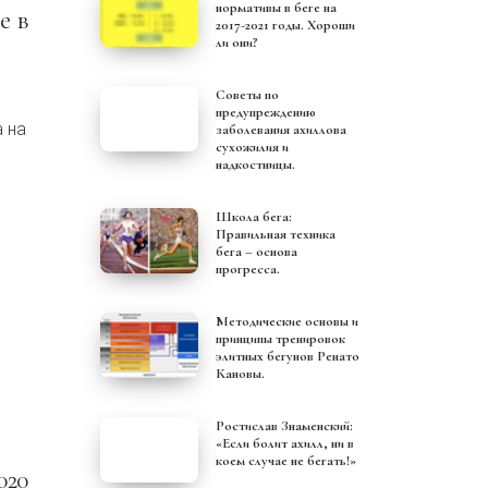
нормативы в беге на
2017-2021 годы. Хороши
ли они?
Советы по
предупреждению
а на
заболевания ахиллова
сухожилия и
надкостницы.
Школа бега:
Правильная техника
бега – основа
прогресса.
Методические основы и
принципы тренировок
элитных бегунов Ренато
Кановы.
Ростислав Знаменский:
«Если болит ахилл, ни в
коем случае не бегать!»