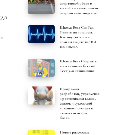
спортивной обуви в
легкой атлетике: список
разрешенных моделей.
Школа Бега СкиРан.
Ответы на вопросы.
Как опустить пульс,
ет
если вы ходите на ЧСС
120 и выше.
Школа Бега Скиран: с
чего начинать бегать?
Тест для начинающих.
Программа
разработки, укрепления
и растягивания мышц,
связок и сухожилий
коленного сустава в
случаях неострых
болей.
Новые разрядные