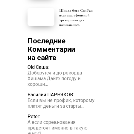
Школа бега СкиРан:
план марафонской
тренировки для
начинающих.
Последние
Комментарии
на сайте
Old Саша:
Доберутся и до рекорда
Хишама.Дайте погоду и
хороши
…
Василий ПАРНЯКОВ:
Если вы не профик, которому
платят деньги за старты
…
Peter:
А если соревнования
предстоят именно в такую
жару?
…