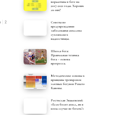
нормативы в беге на
2017-2021 годы. Хороши
ли они?
а
2
Советы по
предупреждению
заболевания ахиллова
сухожилия и
надкостницы.
Школа бега:
Правильная техника
бега – основа
прогресса.
Методические основы и
принципы тренировок
элитных бегунов Ренато
Кановы.
Ростислав Знаменский:
«Если болит ахилл, ни в
коем случае не бегать!»