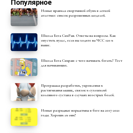
Популярное
Новые правила спортивной обуви в легкой
атлетике: список разрешенных моделей.
Школа Бега СкиРан. Ответы на вопросы. Как
опустить пульс, если вы ходите на ЧСС 120 и
выше.
Школа Бега Скиран: с чего начинать бегать? Тест
для начинающих.
Программа разработки, укрепления и
растягивания мышц, связок и сухожилий
коленного сустава в случаях неострых болей.
Новые разрядные нормативы в беге на 2017-2021
годы. Хороши ли они?