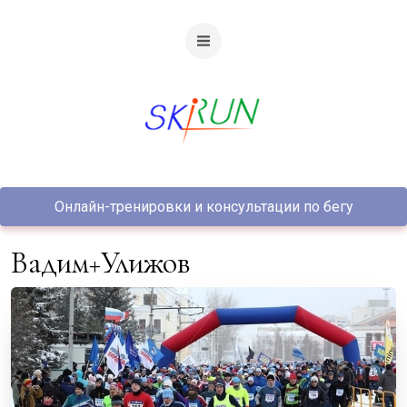
Онлайн-тренировки и консультации по бегу
Вадим+Улижов