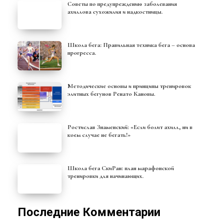
Советы по предупреждению заболевания
ахиллова сухожилия и надкостницы.
Школа бега: Правильная техника бега – основа
прогресса.
Методические основы и принципы тренировок
элитных бегунов Ренато Кановы.
Ростислав Знаменский: «Если болит ахилл, ни в
коем случае не бегать!»
Школа бега СкиРан: план марафонской
тренировки для начинающих.
Последние Комментарии