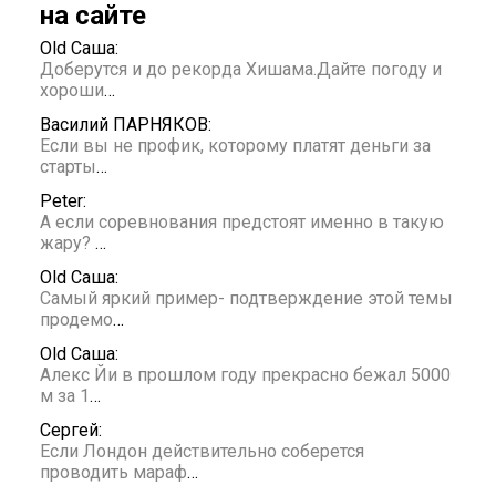
на сайте
Old Саша:
Доберутся и до рекорда Хишама.Дайте погоду и
хороши
…
Василий ПАРНЯКОВ:
Если вы не профик, которому платят деньги за
старты
…
Peter:
А если соревнования предстоят именно в такую
жару?
…
Old Саша:
Самый яркий пример- подтверждение этой темы
продемо
…
Old Саша:
Алекс Йи в прошлом году прекрасно бежал 5000
м за 1
…
Сергей:
Если Лондон действительно соберется
проводить мараф
…