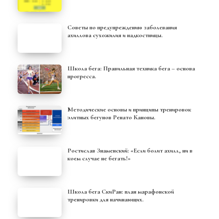
Советы по предупреждению заболевания
ахиллова сухожилия и надкостницы.
Школа бега: Правильная техника бега – основа
прогресса.
Методические основы и принципы тренировок
элитных бегунов Ренато Кановы.
Ростислав Знаменский: «Если болит ахилл, ни в
коем случае не бегать!»
Школа бега СкиРан: план марафонской
тренировки для начинающих.