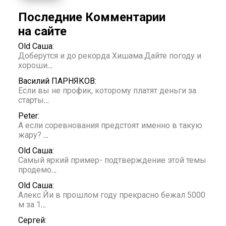
Последние Комментарии
на сайте
Old Саша:
Доберутся и до рекорда Хишама.Дайте погоду и
хороши
…
Василий ПАРНЯКОВ:
Если вы не профик, которому платят деньги за
старты
…
Peter:
А если соревнования предстоят именно в такую
жару?
…
Old Саша:
Самый яркий пример- подтверждение этой темы
продемо
…
Old Саша:
Алекс Йи в прошлом году прекрасно бежал 5000
м за 1
…
Сергей: