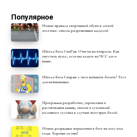
Популярное
Новые правила спортивной обуви в легкой
атлетике: список разрешенных моделей.
Школа Бега СкиРан. Ответы на вопросы. Как
опустить пульс, если вы ходите на ЧСС 120 и
выше.
Школа Бега Скиран: с чего начинать бегать? Тест
для начинающих.
Программа разработки, укрепления и
растягивания мышц, связок и сухожилий
коленного сустава в случаях неострых болей.
Новые разрядные нормативы в беге на 2017-2021
годы. Хороши ли они?