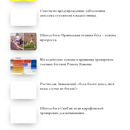
Советы по предупреждению заболевания
ахиллова сухожилия и надкостницы.
Школа бега: Правильная техника бега – основа
прогресса.
Методические основы и принципы тренировок
элитных бегунов Ренато Кановы.
Ростислав Знаменский: «Если болит ахилл, ни в
коем случае не бегать!»
Школа бега СкиРан: план марафонской
тренировки для начинающих.