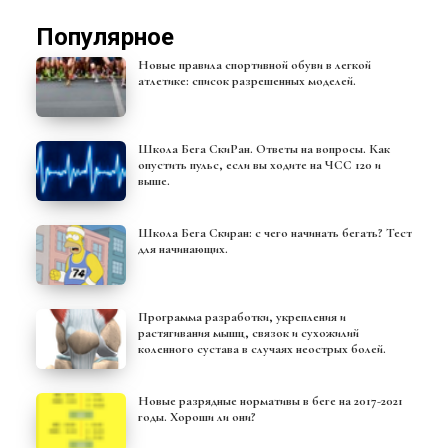
Популярное
Новые правила спортивной обуви в легкой
атлетике: список разрешенных моделей.
Школа Бега СкиРан. Ответы на вопросы. Как
опустить пульс, если вы ходите на ЧСС 120 и
выше.
Школа Бега Скиран: с чего начинать бегать? Тест
для начинающих.
Программа разработки, укрепления и
растягивания мышц, связок и сухожилий
коленного сустава в случаях неострых болей.
Новые разрядные нормативы в беге на 2017-2021
годы. Хороши ли они?