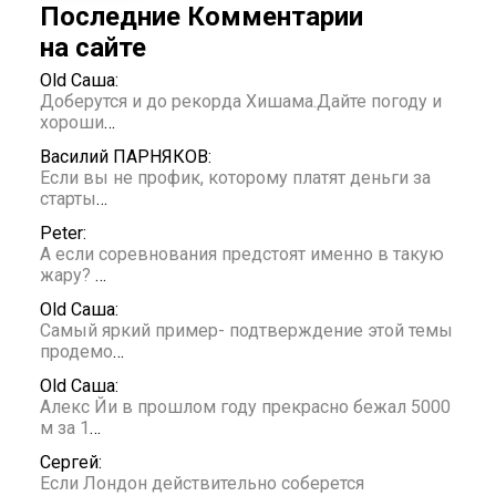
Последние Комментарии
на сайте
Old Саша:
Доберутся и до рекорда Хишама.Дайте погоду и
хороши
…
Василий ПАРНЯКОВ:
Если вы не профик, которому платят деньги за
старты
…
Peter:
А если соревнования предстоят именно в такую
жару?
…
Old Саша:
Самый яркий пример- подтверждение этой темы
продемо
…
Old Саша:
Алекс Йи в прошлом году прекрасно бежал 5000
м за 1
…
Сергей:
Если Лондон действительно соберется