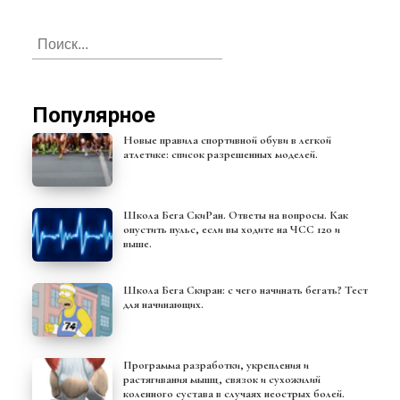
Популярное
Новые правила спортивной обуви в легкой
атлетике: список разрешенных моделей.
Школа Бега СкиРан. Ответы на вопросы. Как
опустить пульс, если вы ходите на ЧСС 120 и
выше.
Школа Бега Скиран: с чего начинать бегать? Тест
для начинающих.
Программа разработки, укрепления и
растягивания мышц, связок и сухожилий
коленного сустава в случаях неострых болей.