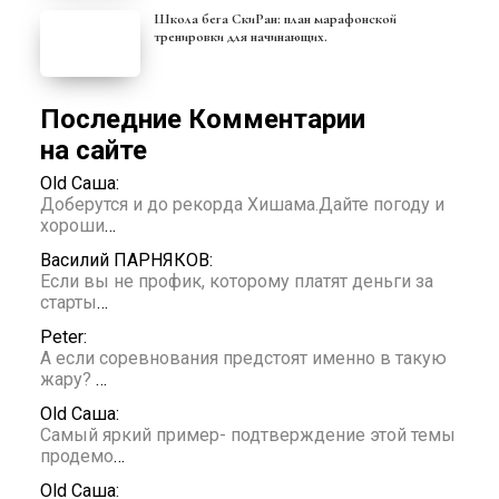
Школа бега СкиРан: план марафонской
тренировки для начинающих.
Последние Комментарии
на сайте
Old Саша:
Доберутся и до рекорда Хишама.Дайте погоду и
хороши
…
Василий ПАРНЯКОВ:
Если вы не профик, которому платят деньги за
старты
…
Peter:
А если соревнования предстоят именно в такую
жару?
…
Old Саша:
Самый яркий пример- подтверждение этой темы
продемо
…
Old Саша: