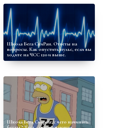
Школа Бега СкиРан. Ответы на
вопросы. Как опустить пульс, если вы
ходите на ЧСС 120 и выше.
Школа Бега Скиран: с чего начинать
бегать? Тест для начинающих.