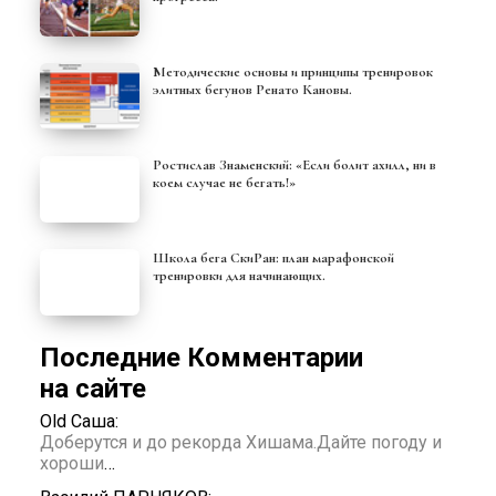
Методические основы и принципы тренировок
элитных бегунов Ренато Кановы.
Ростислав Знаменский: «Если болит ахилл, ни в
коем случае не бегать!»
Школа бега СкиРан: план марафонской
тренировки для начинающих.
Последние Комментарии
на сайте
Old Саша:
Доберутся и до рекорда Хишама.Дайте погоду и
хороши
…