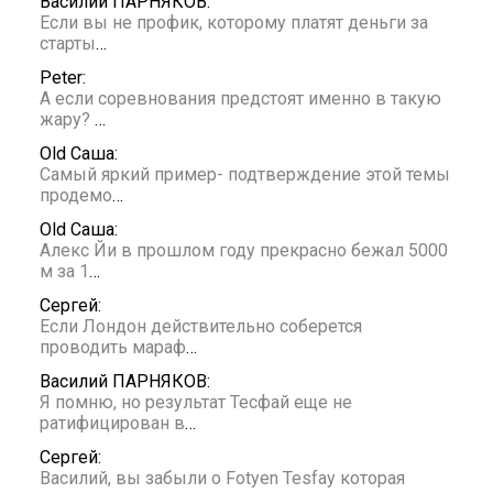
Василий ПАРНЯКОВ:
Если вы не профик, которому платят деньги за
старты
…
Peter:
А если соревнования предстоят именно в такую
жару?
…
Old Саша:
Самый яркий пример- подтверждение этой темы
продемо
…
Old Саша:
Алекс Йи в прошлом году прекрасно бежал 5000
м за 1
…
Сергей:
Если Лондон действительно соберется
проводить мараф
…
Василий ПАРНЯКОВ:
Я помню, но результат Тесфай еще не
ратифицирован в
…
Сергей:
Василий, вы забыли о Fotyen Tesfay которая