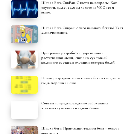
Школа Бега СкиРан. Ответы на вопросы. Как
опустить пульс, если вы ходите на ЧСС 120 и
выше.
Школа Бега Скиран: с чего начинать бегать? Тест
для начинающих.
Программа разработки, укрепления и
растягивания мышц, связок и сухожилий
коленного сустава в случаях неострых болей.
Новые разрядные нормативы в беге на 2017-2021
годы. Хороши ли они?
Советы по предупреждению заболевания
ахиллова сухожилия и надкостницы.
Школа бега: Правильная техника бега – основа
прогресса.