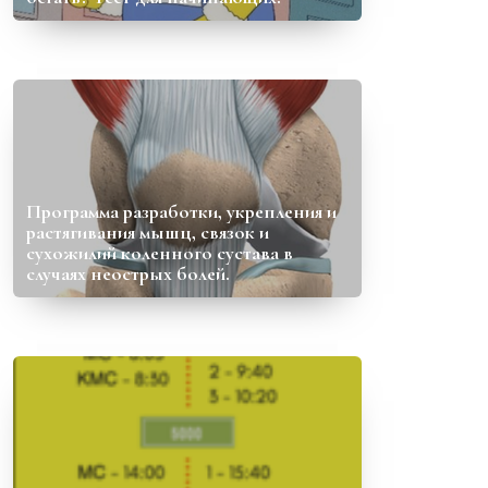
Программа разработки, укрепления и
растягивания мышц, связок и
сухожилий коленного сустава в
случаях неострых болей.