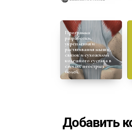
Программа
разработки,
укрепления и
растягивания мышц,
связок и сухожилий
коленного сустава в
случаях неострых
болей.
Добавить 