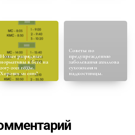
Советы по
Новые разрядные
предупреждению
нормативы в беге на
заболевания ахиллова
2017-2021 годы.
сухожилия и
Хороши ли они?
надкостницы.
комментарий