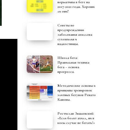
нормативы в беге на
2017-2021 годы. Хороши
ли они?
Советы по
предупреждению
заболевания ахиллова
сухожилия и
надкостницы.
Школа бега:
Правильная техника
бега – основа
прогресса.
Методические основы и
принципы тренировок
элитных бегунов Ренато
Кановы.
Ростислав Знаменский:
«Если болит ахилл, ни в
коем случае не бегать!»