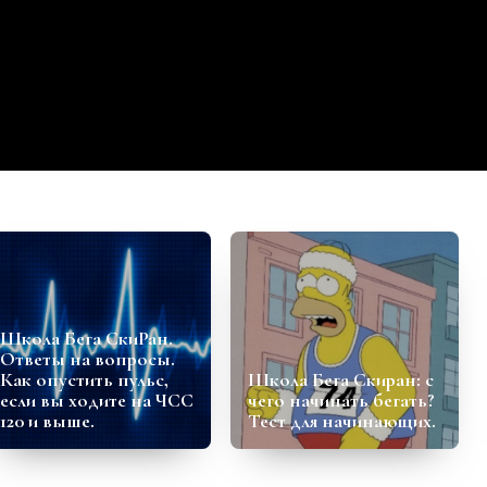
Школа Бега СкиРан.
Ответы на вопросы.
Как опустить пульс,
Школа Бега Скиран: с
если вы ходите на ЧСС
чего начинать бегать?
120 и выше.
Тест для начинающих.