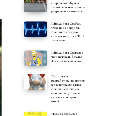
спортивной обуви в
легкой атлетике: список
разрешенных моделей.
Школа Бега СкиРан.
Ответы на вопросы.
Как опустить пульс,
если вы ходите на ЧСС
120 и выше.
Школа Бега Скиран: с
чего начинать бегать?
Тест для начинающих.
Программа
разработки, укрепления
и растягивания мышц,
связок и сухожилий
коленного сустава в
случаях неострых
болей.
Новые разрядные