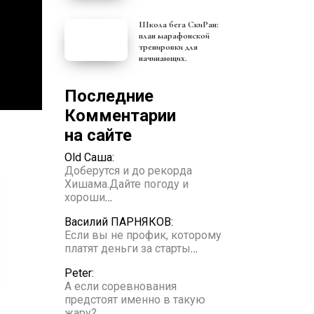
Школа бега СкиРан:
план марафонской
тренировки для
начинающих.
Последние
Комментарии
на сайте
Old Саша:
Доберутся и до рекорда
Хишама.Дайте погоду и
хороши
…
Василий ПАРНЯКОВ:
Если вы не профик, которому
платят деньги за старты
…
Peter:
А если соревнования
предстоят именно в такую
жару?
…