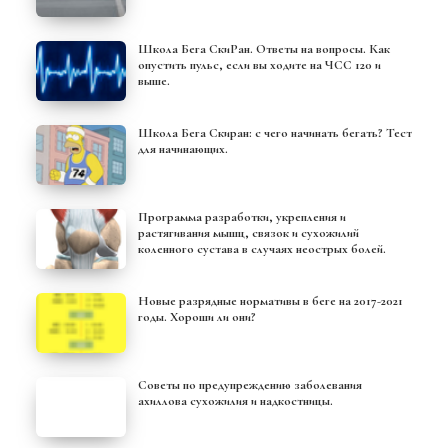
Школа Бега СкиРан. Ответы на вопросы. Как
опустить пульс, если вы ходите на ЧСС 120 и
выше.
Школа Бега Скиран: с чего начинать бегать? Тест
для начинающих.
Программа разработки, укрепления и
растягивания мышц, связок и сухожилий
коленного сустава в случаях неострых болей.
Новые разрядные нормативы в беге на 2017-2021
годы. Хороши ли они?
Советы по предупреждению заболевания
ахиллова сухожилия и надкостницы.