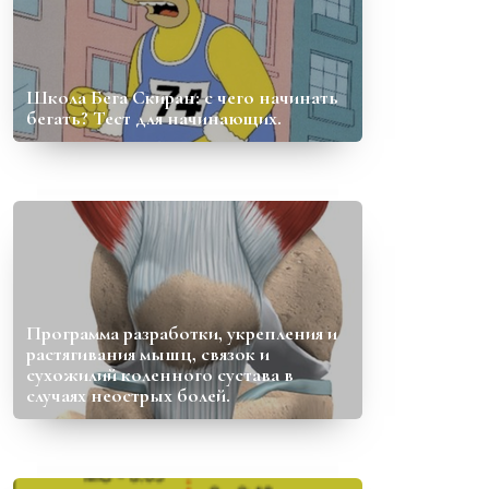
Школа Бега Скиран: с чего начинать
бегать? Тест для начинающих.
Программа разработки, укрепления и
растягивания мышц, связок и
сухожилий коленного сустава в
случаях неострых болей.