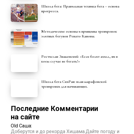
Школа бега: Правильная техника бега – основа
прогресса.
Методические основы и принципы тренировок
элитных бегунов Ренато Кановы.
Ростислав Знаменский: «Если болит ахилл, ни в
коем случае не бегать!»
Школа бега СкиРан: план марафонской
тренировки для начинающих.
Последние Комментарии
на сайте
Old Саша:
Доберутся и до рекорда Хишама.Дайте погоду и