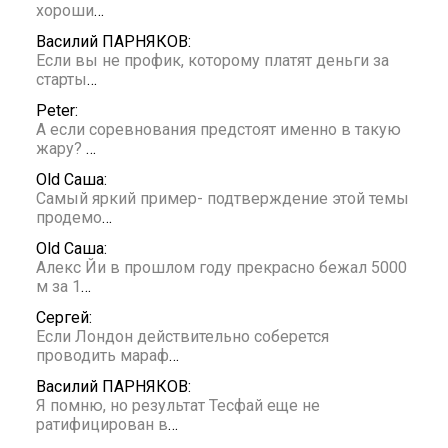
хороши
…
Василий ПАРНЯКОВ:
Если вы не профик, которому платят деньги за
старты
…
Peter:
А если соревнования предстоят именно в такую
жару?
…
Old Саша:
Самый яркий пример- подтверждение этой темы
продемо
…
Old Саша:
Алекс Йи в прошлом году прекрасно бежал 5000
м за 1
…
Сергей:
Если Лондон действительно соберется
проводить мараф
…
Василий ПАРНЯКОВ:
Я помню, но результат Тесфай еще не
ратифицирован в
…