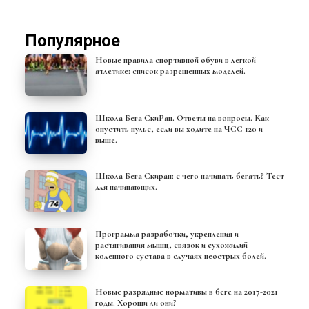
Популярное
Новые правила спортивной обуви в легкой
атлетике: список разрешенных моделей.
Школа Бега СкиРан. Ответы на вопросы. Как
опустить пульс, если вы ходите на ЧСС 120 и
выше.
Школа Бега Скиран: с чего начинать бегать? Тест
для начинающих.
Программа разработки, укрепления и
растягивания мышц, связок и сухожилий
коленного сустава в случаях неострых болей.
Новые разрядные нормативы в беге на 2017-2021
годы. Хороши ли они?