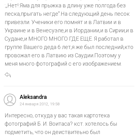
:,,Нет! Яма для прыжка в длину уже полгода без
песка,прыгать негде".На следующий день песок
привезли. Ученики его помнят и в Латвии и в
Украине и в Венесуэле,и в Иордании,и в Сирии,и в
Судане,и МНОГО МНОГО ГДЕ ЕЩЕ. Я работал в
группе Вашего деда 6 лет,я же был последний,кто
провожал его в Латвию из Саудии.Поэтому у
меня много фотографий с его изображением.
Aleksandra
24 января 2012, 19:58
Интересно, откуда у вас такая картотека
фотографий Б. И. Воитаса? кст. хотелось бы
подметить, что он деиствитеьно был