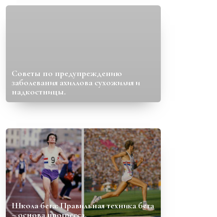
Советы по предупреждению
заболевания ахиллова сухожилия и
надкостницы.
Школа бега: Правильная техника бега
– основа прогресса.