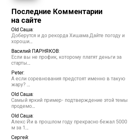
Последние Комментарии
на сайте
Old Саша:
Доберутся и до рекорда Хишама.Дайте погоду и
хороши
…
Василий ПАРНЯКОВ:
Если вы не профик, которому платят деньги за
старты
…
Peter:
А если соревнования предстоят именно в такую
жару?
…
Old Саша:
Самый яркий пример- подтверждение этой темы
продемо
…
Old Саша:
Алекс Йи в прошлом году прекрасно бежал 5000
м за 1
…
Сергей: