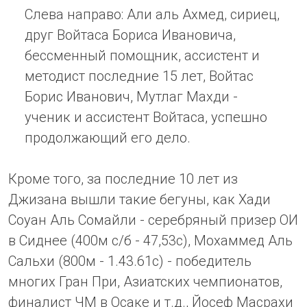
Слева направо: Али аль Ахмед, сириец,
друг Войтаса Бориса Ивановича,
бессменный помощник, ассистент и
методист последние 15 лет, Войтас
Борис Иванович, Мутлаг Махди -
ученик и ассистент Войтаса, успешно
продолжающий его дело.
Кроме того, за последние 10 лет из
Джизана вышли такие бегуны, как Хади
Соуан Аль Сомайли - серебряный призер ОИ
в Сиднее (400м с/б - 47,53с), Мохаммед Аль
Сальхи (800м - 1.43.61с) - победитель
многих Гран При, Азиатских чемпионатов,
финалист ЧМ в Осаке и т.д., Йосеф Масрахи