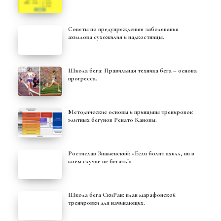
Советы по предупреждению заболевания
ахиллова сухожилия и надкостницы.
Школа бега: Правильная техника бега – основа
прогресса.
Методические основы и принципы тренировок
элитных бегунов Ренато Кановы.
Ростислав Знаменский: «Если болит ахилл, ни в
коем случае не бегать!»
Школа бега СкиРан: план марафонской
тренировки для начинающих.