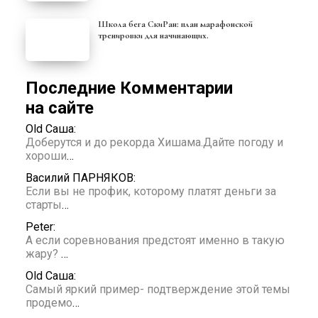
Школа бега СкиРан: план марафонской
тренировки для начинающих.
Последние Комментарии
на сайте
Old Саша:
Доберутся и до рекорда Хишама.Дайте погоду и
хороши
…
Василий ПАРНЯКОВ:
Если вы не профик, которому платят деньги за
старты
…
Peter:
А если соревнования предстоят именно в такую
жару?
…
Old Саша:
Самый яркий пример- подтверждение этой темы
продемо
…