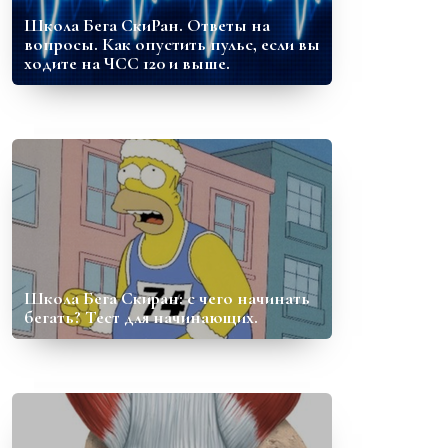
Школа Бега СкиРан. Ответы на
вопросы. Как опустить пульс, если вы
ходите на ЧСС 120 и выше.
Школа Бега Скиран: с чего начинать
бегать? Тест для начинающих.