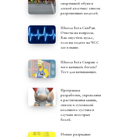
спортивной обуви в
легкой атлетике: список
разрешенных моделей.
Школа Бега СкиРан.
Ответы на вопросы.
Как опустить пульс,
если вы ходите на ЧСС
120 и выше.
Школа Бега Скиран: с
чего начинать бегать?
Тест для начинающих.
Программа
разработки, укрепления
и растягивания мышц,
связок и сухожилий
коленного сустава в
случаях неострых
болей.
Новые разрядные