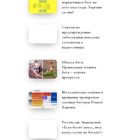
нормативы в беге на
2017-2021 годы. Хороши
ли они?
Советы по
предупреждению
заболевания ахиллова
сухожилия и
надкостницы.
Школа бега:
Правильная техника
бега – основа
прогресса.
Методические основы и
принципы тренировок
элитных бегунов Ренато
Кановы.
Ростислав Знаменский:
«Если болит ахилл, ни в
коем случае не бегать!»