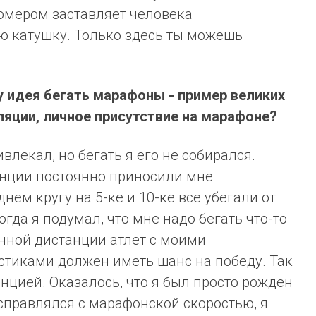
омером заставляет человека
ю катушку. Только здесь ты можешь
у идея бегать марафоны - пример великих
сляции, личное присутствие на марафоне?
лекал, но бегать я его не собирался.
анции постоянно приносили мне
нем кругу на 5-ке и 10-ке все убегали от
тогда я подумал, что мне надо бегать что-то
нной дистанции атлет с моими
стиками должен иметь шанс на победу. Так
нцией. Оказалось, что я был просто рожден
справлялся с марафонской скоростью, я