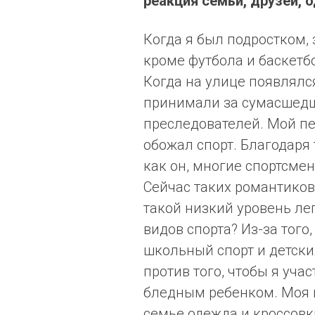
реакция семьи, друзей,
Когда я был подростком,
кроме футбола и баскетбо
Когда на улице появлялся
принимали за сумасшедше
преследователей. Мой пе
обожал спорт. Благодаря
как он, многие спортсме
Сейчас таких романтиков 
такой низкий уровень ле
видов спорта? Из-за того
школьный спорт и детски
против того, чтобы я уча
бледным ребенком. Моя м
семье одежда и кроссовк