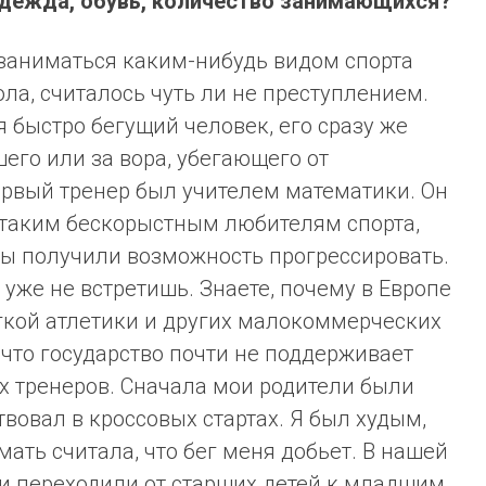
 одежда, обувь, количество занимающихся?
 заниматься каким-нибудь видом спорта
ла, считалось чуть ли не преступлением.
 быстро бегущий человек, его сразу же
го или за вора, убегающего от
рвый тренер был учителем математики. Он
 таким бескорыстным любителям спорта,
ны получили возможность прогрессировать.
уже не встретишь. Знаете, почему в Европе
гкой атлетики и других малокоммерческих
, что государство почти не поддерживает
х тренеров. Сначала мои родители были
ствовал в кроссовых стартах. Я был худым,
ать считала, что бег меня добьет. В нашей
и переходили от старших детей к младшим.