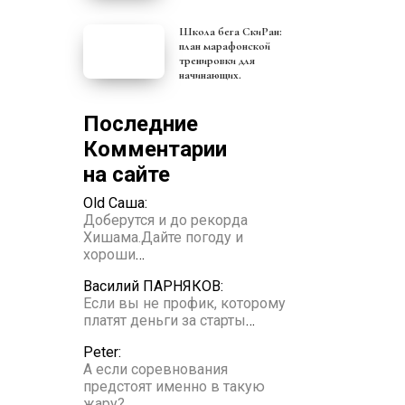
Школа бега СкиРан:
план марафонской
тренировки для
начинающих.
Последние
Комментарии
на сайте
Old Саша:
Доберутся и до рекорда
Хишама.Дайте погоду и
хороши
…
Василий ПАРНЯКОВ:
Если вы не профик, которому
платят деньги за старты
…
Peter:
А если соревнования
предстоят именно в такую
жару?
…