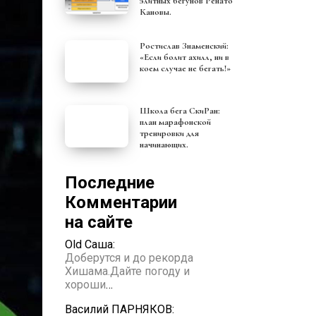
элитных бегунов Ренато
Кановы.
Ростислав Знаменский:
«Если болит ахилл, ни в
коем случае не бегать!»
Школа бега СкиРан:
план марафонской
тренировки для
начинающих.
Последние
Комментарии
на сайте
Old Саша:
Доберутся и до рекорда
Хишама.Дайте погоду и
хороши
…
Василий ПАРНЯКОВ: