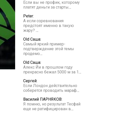
Если вы не профик, которому
платят деньги за старты
…
Peter:
А если соревнования
предстоят именно в такую
жару?
…
Old Саша:
Самый яркий пример-
подтверждение этой темы
продемо
…
Old Саша:
Алекс Йи в прошлом году
прекрасно бежал 5000 м за 1
…
Сергей:
Если Лондон действительно
соберется проводить мараф
…
Василий ПАРНЯКОВ:
Я помню, но результат Тесфай
еще не ратифицирован в
…