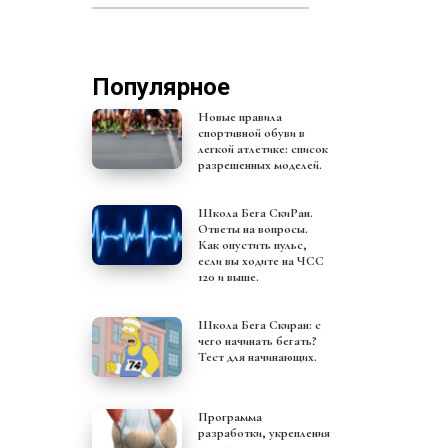
Популярное
Новые правила
спортивной обуви в
легкой атлетике: список
разрешенных моделей.
Школа Бега СкиРан.
Ответы на вопросы.
Как опустить пульс,
если вы ходите на ЧСС
120 и выше.
Школа Бега Скиран: с
чего начинать бегать?
Тест для начинающих.
Программа
разработки, укрепления