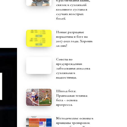
и растягивания мышц,
связок и сухожилий
коленного сустава в
случаях неострых
болей.
Новые разрядные
нормативы в беге на
2017-2021 годы. Хороши
ли они?
Советы по
предупреждению
заболевания ахиллова
сухожилия и
надкостницы.
Школа бега:
Правильная техника
бега – основа
прогресса.
Методические основы и
принципы тренировок