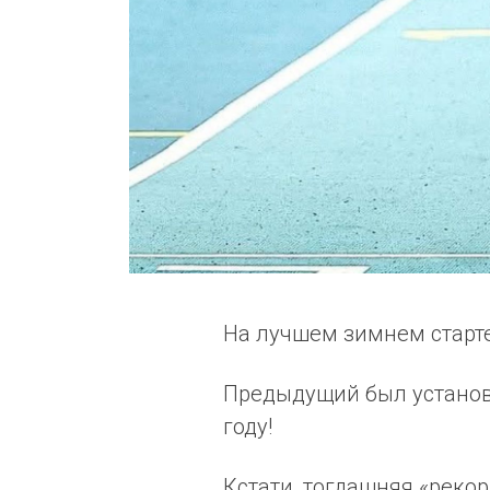
На лучшем зимнем старте
Предыдущий был установл
году!
Кстати, тогдашняя «реко