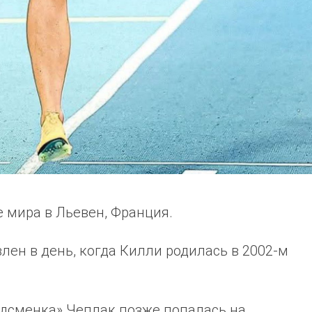
 мира в Льевен, Франция.
ен в день, когда Килли родилась в 2002-м
рдсменка» Чеплак позже попалась на