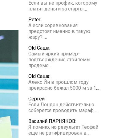
Если вы не профик, которому
платят деньги за старты
…
Peter:
А если соревнования
предстоят именно в такую
жару?
…
Old Саша:
Самый яркий пример-
подтверждение этой темы
продемо
…
Old Саша:
Алекс Йи в прошлом году
прекрасно бежал 5000 м за 1
…
Сергей:
Если Лондон действительно
соберется проводить мараф
…
Василий ПАРНЯКОВ:
Я помню, но результат Тесфай
еще не ратифицирован в
…