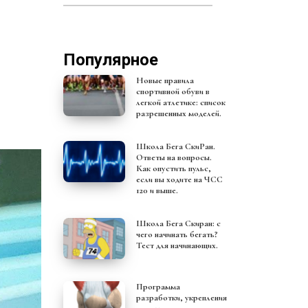
Популярное
Новые правила
спортивной обуви в
легкой атлетике: список
разрешенных моделей.
Школа Бега СкиРан.
Ответы на вопросы.
Как опустить пульс,
если вы ходите на ЧСС
120 и выше.
Школа Бега Скиран: с
чего начинать бегать?
Тест для начинающих.
Программа
разработки, укрепления