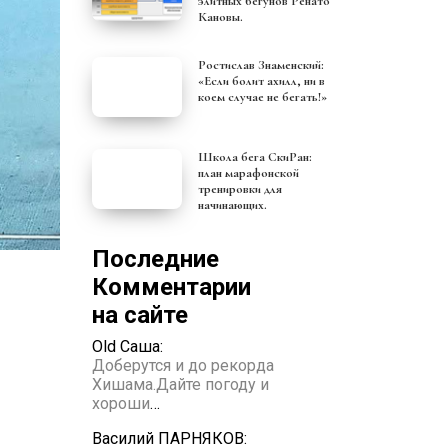
элитных бегунов Ренато
Кановы.
Ростислав Знаменский:
«Если болит ахилл, ни в
коем случае не бегать!»
Школа бега СкиРан:
план марафонской
тренировки для
начинающих.
Последние
Комментарии
на сайте
Old Саша:
Доберутся и до рекорда
Хишама.Дайте погоду и
хороши
…
Василий ПАРНЯКОВ: