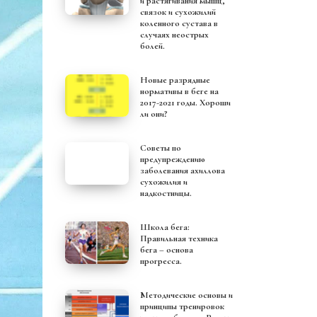
и растягивания мышц,
связок и сухожилий
коленного сустава в
случаях неострых
болей.
Новые разрядные
нормативы в беге на
2017-2021 годы. Хороши
ли они?
Советы по
предупреждению
заболевания ахиллова
сухожилия и
надкостницы.
Школа бега:
Правильная техника
бега – основа
прогресса.
Методические основы и
принципы тренировок