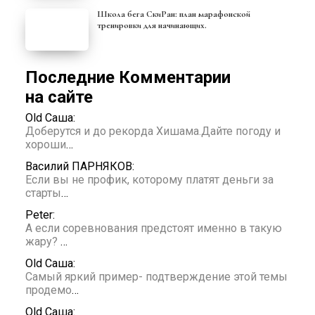
Школа бега СкиРан: план марафонской
тренировки для начинающих.
Последние Комментарии
на сайте
Old Саша:
Доберутся и до рекорда Хишама.Дайте погоду и
хороши
…
Василий ПАРНЯКОВ:
Если вы не профик, которому платят деньги за
старты
…
Peter:
А если соревнования предстоят именно в такую
жару?
…
Old Саша:
Самый яркий пример- подтверждение этой темы
продемо
…
Old Саша: