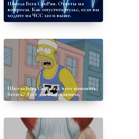
Школа Бега СкиРан. Ответы на
вопросы. Как опустить пульс, если вы
ходите на ЧСС 120 и выше.
Школа Бега Скиран: с чего начинать
бегать? Тест для начинающих.