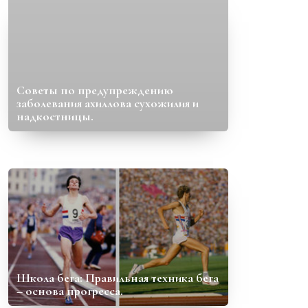
Советы по предупреждению
заболевания ахиллова сухожилия и
надкостницы.
Школа бега: Правильная техника бега
– основа прогресса.