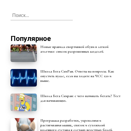
Популярное
Новые правила спортивной обуви в легкой
атлетике: список разрешенных моделей.
Школа Бега СкиРан. Ответы на вопросы. Как
опустить пульс, если вы ходите на ЧСС 120 и
выше.
Школа Бега Скиран: с чего начинать бегать? Тест
для начинающих.
Программа разработки, укрепления и
растягивания мышц, связок и сухожилий
коленного сустава в случаях неострых болей.