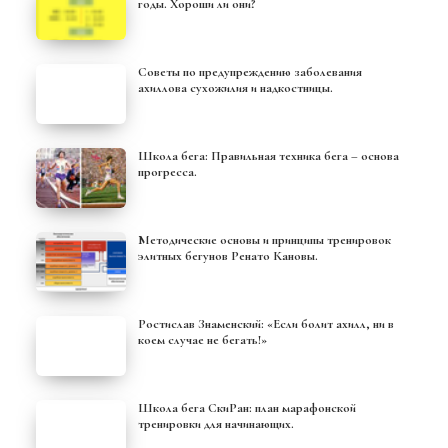
годы. Хороши ли они?
Советы по предупреждению заболевания
ахиллова сухожилия и надкостницы.
Школа бега: Правильная техника бега – основа
прогресса.
Методические основы и принципы тренировок
элитных бегунов Ренато Кановы.
Ростислав Знаменский: «Если болит ахилл, ни в
коем случае не бегать!»
Школа бега СкиРан: план марафонской
тренировки для начинающих.