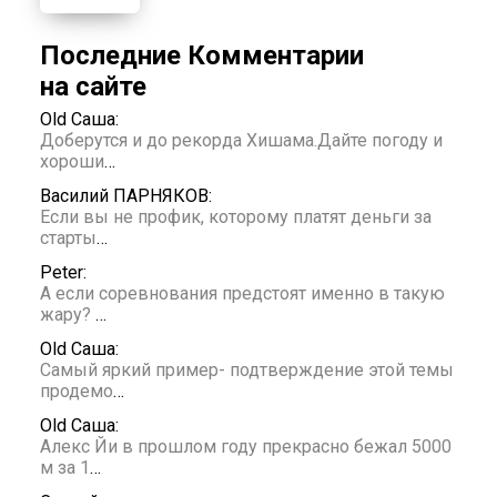
Последние Комментарии
на сайте
Old Саша:
Доберутся и до рекорда Хишама.Дайте погоду и
хороши
…
Василий ПАРНЯКОВ:
Если вы не профик, которому платят деньги за
старты
…
Peter:
А если соревнования предстоят именно в такую
жару?
…
Old Саша:
Самый яркий пример- подтверждение этой темы
продемо
…
Old Саша:
Алекс Йи в прошлом году прекрасно бежал 5000
м за 1
…