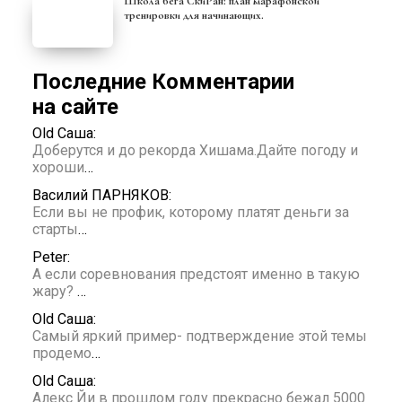
Школа бега СкиРан: план марафонской
тренировки для начинающих.
Последние Комментарии
на сайте
Old Саша:
Доберутся и до рекорда Хишама.Дайте погоду и
хороши
…
Василий ПАРНЯКОВ:
Если вы не профик, которому платят деньги за
старты
…
Peter:
А если соревнования предстоят именно в такую
жару?
…
Old Саша:
Самый яркий пример- подтверждение этой темы
продемо
…
Old Саша:
Алекс Йи в прошлом году прекрасно бежал 5000