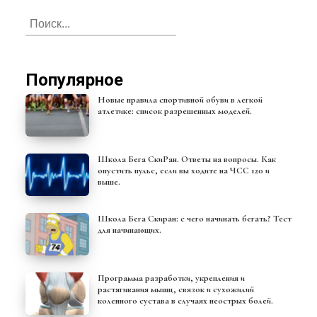
Популярное
Новые правила спортивной обуви в легкой
атлетике: список разрешенных моделей.
Школа Бега СкиРан. Ответы на вопросы. Как
опустить пульс, если вы ходите на ЧСС 120 и
выше.
Школа Бега Скиран: с чего начинать бегать? Тест
для начинающих.
Программа разработки, укрепления и
растягивания мышц, связок и сухожилий
коленного сустава в случаях неострых болей.