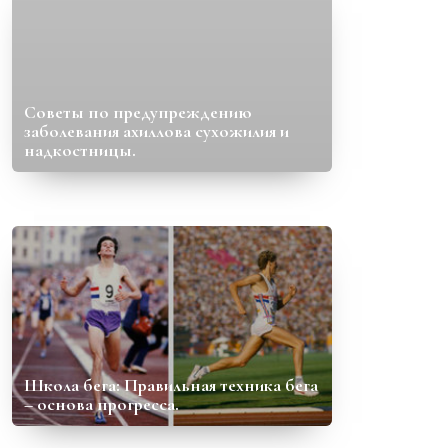
Советы по предупреждению
заболевания ахиллова сухожилия и
надкостницы.
Школа бега: Правильная техника бега
– основа прогресса.