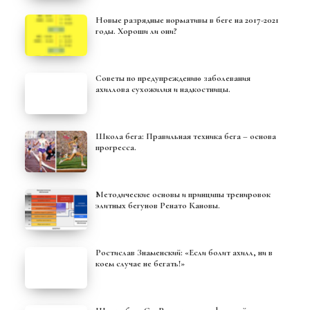
Новые разрядные нормативы в беге на 2017-2021
годы. Хороши ли они?
Советы по предупреждению заболевания
ахиллова сухожилия и надкостницы.
Школа бега: Правильная техника бега – основа
прогресса.
Методические основы и принципы тренировок
элитных бегунов Ренато Кановы.
Ростислав Знаменский: «Если болит ахилл, ни в
коем случае не бегать!»