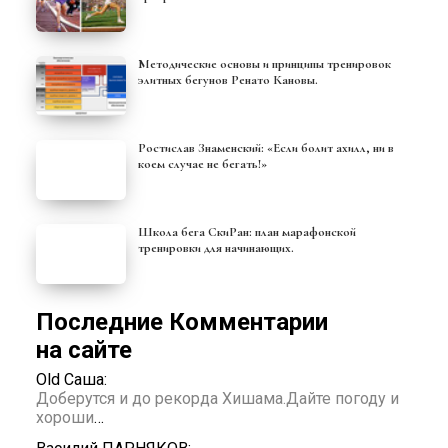
Методические основы и принципы тренировок
элитных бегунов Ренато Кановы.
Ростислав Знаменский: «Если болит ахилл, ни в
коем случае не бегать!»
Школа бега СкиРан: план марафонской
тренировки для начинающих.
Последние Комментарии
на сайте
Old Саша:
Доберутся и до рекорда Хишама.Дайте погоду и
хороши
…