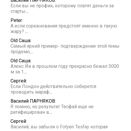
Василий ПАРНЯКОВ:
Если вы не профик, которому платят деньги за
старты
…
Peter:
А если соревнования предстоят именно в такую
жару?
…
Old Саша:
Самый яркий пример- подтверждение этой темы
продемо
…
Old Саша:
Алекс Йи в прошлом году прекрасно бежал 5000
м за 1
…
Сергей:
Если Лондон действительно соберется
проводить мараф
…
Василий ПАРНЯКОВ:
Я помню, но результат Тесфай еще не
ратифицирован в
…
Сергей:
Василий, вы забыли о Fotyen Tesfay которая