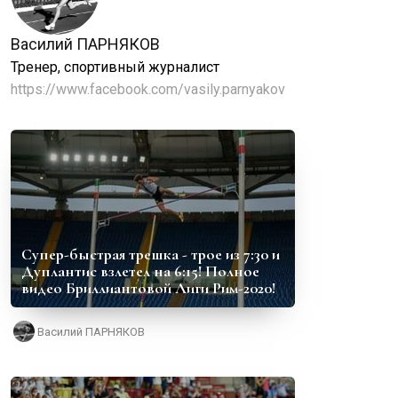
Василий ПАРНЯКОВ
Тренер, спортивный журналист
https://www.facebook.com/vasily.parnyakov
Супер-быстрая трешка - трое из 7:30 и
Дуплантис взлетел на 6:15! Полное
видео Бриллиантовой Лиги Рим-2020!
Василий ПАРНЯКОВ