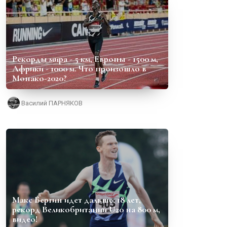
Рекорды мира - 5 км, Европы - 1500 м,
Африки - 1000 м. Что произошло в
Монако-2020?
Василий ПАРНЯКОВ
Макс Бергин идет дальше: 18 лет,
рекорд Великобритании U20 на 800 м,
видео!