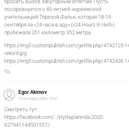
бросать вызов забугорным атлетам. Пусть
посоревнуется с 45-летней норвежской
учительницей Терезой Фальк, которая 18-19
сентября за «24 часа в аду» («24 Hours In Hell»)
пробежала 251 километр 352 метра
https://img5.custompublish.com/getfile.php/4742129
rekord.jpg
https://img5.custompublish.com/getfile.php/474243
Egor Akimov
15 октября 2020, 19:07
Смотреть тут:
https://facebook.com/.../Hytteplanmila-2020-
627941144501557/