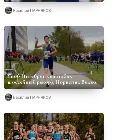
Василий ПАРНЯКОВ
Якоб Ингебригтсен побил
шоссейный рекорд Норвегии. Видео.
Василий ПАРНЯКОВ