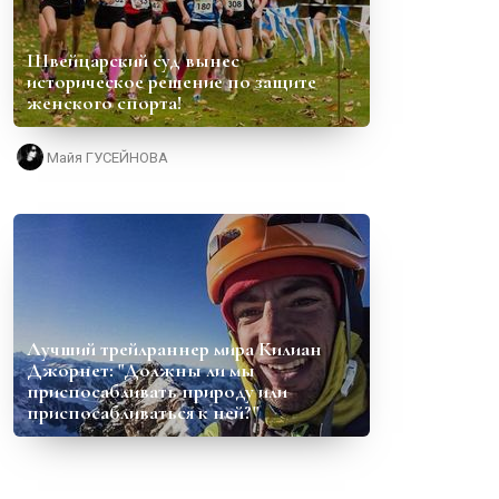
Швейцарский суд вынес
историческое решение по защите
женского спорта!
Майя ГУСЕЙНОВА
Лучший трейлраннер мира Килиан
Джорнет: "Должны ли мы
приспосабливать природу или
приспосабливаться к ней?"