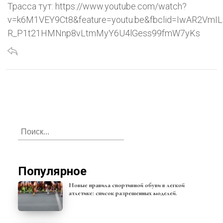
Трасса тут: https://www.youtube.com/watch?
v=k6M1VEY9Ct8&feature=youtu.be&fbclid=IwAR2VmI
R_P1t21HMNnp8vLtmMyY6U4lGess99fmW7yKs
Популярное
Новые правила спортивной обуви в легкой
атлетике: список разрешенных моделей.