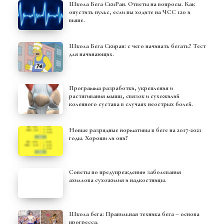
Школа Бега СкиРан. Ответы на вопросы. Как
опустить пульс, если вы ходите на ЧСС 120 и
выше.
Школа Бега Скиран: с чего начинать бегать? Тест
для начинающих.
Программа разработки, укрепления и
растягивания мышц, связок и сухожилий
коленного сустава в случаях неострых болей.
Новые разрядные нормативы в беге на 2017-2021
годы. Хороши ли они?
Советы по предупреждению заболевания
ахиллова сухожилия и надкостницы.
Школа бега: Правильная техника бега – основа
прогресса.