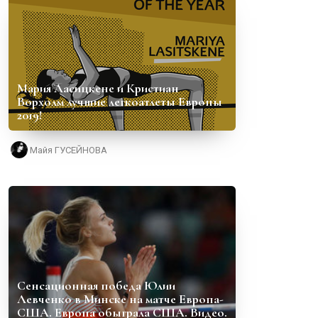
Мария Ласицкене и Кристиан
Ворхолм лучшие легкоатлеты Европы
2019!
Майя ГУСЕЙНОВА
Сенсационная победа Юлии
Левченко в Минске на матче Европа-
США. Европа обыграла США. Видео.