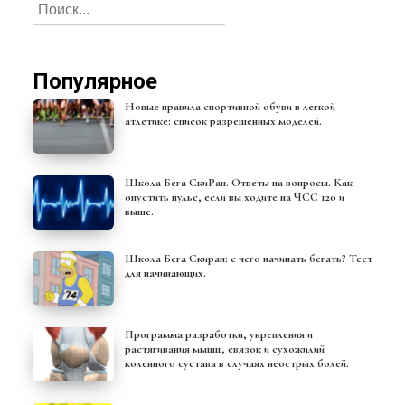
Популярное
Новые правила спортивной обуви в легкой
атлетике: список разрешенных моделей.
Школа Бега СкиРан. Ответы на вопросы. Как
опустить пульс, если вы ходите на ЧСС 120 и
выше.
Школа Бега Скиран: с чего начинать бегать? Тест
для начинающих.
Программа разработки, укрепления и
растягивания мышц, связок и сухожилий
коленного сустава в случаях неострых болей.