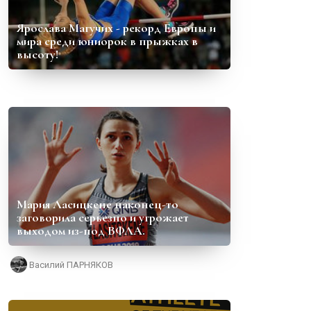
Ярослава Магучих - рекорд Европы и
мира среди юниорок в прыжках в
высоту!
Мария Ласицкене наконец-то
заговорила серьезно и угрожает
выходом из-под ВФЛА.
Василий ПАРНЯКОВ