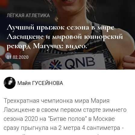
ЛЁГКАЯ АТЛЕТИКА
Лучший прыжок сезона в мире
Ласицкене и мировой юниорский
рекорд Магучих: видео.
01.02.2020
Майя ГУСЕЙНОВА
Трехкратная чемпионка мира Мария
Ласицкене в своем первом старте зимнего
сезона 2020 на "Битве полов" в Москве
сразу прыгнула на 2 метра 4 сантиметра -