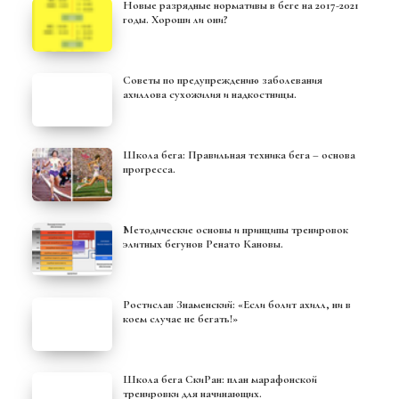
Новые разрядные нормативы в беге на 2017-2021
годы. Хороши ли они?
Советы по предупреждению заболевания
ахиллова сухожилия и надкостницы.
Школа бега: Правильная техника бега – основа
прогресса.
Методические основы и принципы тренировок
элитных бегунов Ренато Кановы.
Ростислав Знаменский: «Если болит ахилл, ни в
коем случае не бегать!»
Школа бега СкиРан: план марафонской
тренировки для начинающих.