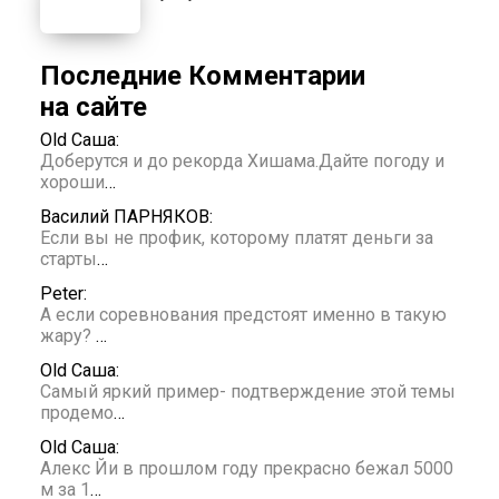
Последние Комментарии
на сайте
Old Саша:
Доберутся и до рекорда Хишама.Дайте погоду и
хороши
…
Василий ПАРНЯКОВ:
Если вы не профик, которому платят деньги за
старты
…
Peter:
А если соревнования предстоят именно в такую
жару?
…
Old Саша:
Самый яркий пример- подтверждение этой темы
продемо
…
Old Саша:
Алекс Йи в прошлом году прекрасно бежал 5000
м за 1
…