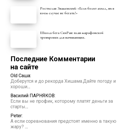
Ростислав Знаменский: «Если болит ахилл, ни в
коем случае не бегать!»
Школа бега СкиРан: план марафонской
тренировки для начинающих.
Последние Комментарии
на сайте
Old Саша:
Доберутся и до рекорда Хишама.Дайте погоду и
хороши
…
Василий ПАРНЯКОВ:
Если вы не профик, которому платят деньги за
старты
…
Peter:
А если соревнования предстоят именно в такую
жару?
…