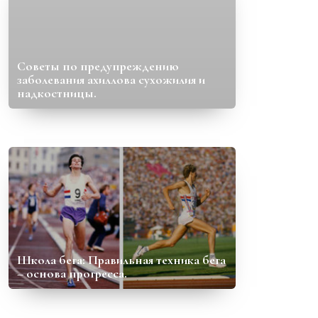
Советы по предупреждению
заболевания ахиллова сухожилия и
надкостницы.
Школа бега: Правильная техника бега
– основа прогресса.