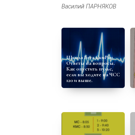
Василий ПАРНЯКОВ
Школа Бега СкиРан.
Ответы на вопросы.
Как опустить пульс,
если вы ходите на ЧСС
120 и выше.