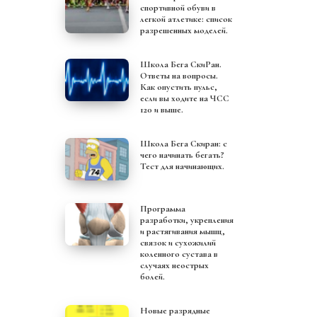
спортивной обуви в
легкой атлетике: список
разрешенных моделей.
Школа Бега СкиРан.
Ответы на вопросы.
Как опустить пульс,
если вы ходите на ЧСС
120 и выше.
Школа Бега Скиран: с
чего начинать бегать?
Тест для начинающих.
Программа
разработки, укрепления
и растягивания мышц,
связок и сухожилий
коленного сустава в
случаях неострых
болей.
Новые разрядные