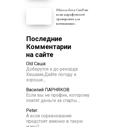
Школа бега СкиРан:
план марафонской
тренировки для
начинающих.
Последние
Комментарии
на сайте
Old Саша:
Доберутся и до рекорда
Хишама.Дайте погоду и
хороши
…
Василий ПАРНЯКОВ:
Если вы не профик, которому
платят деньги за старты
…
Peter:
А если соревнования
предстоят именно в такую
жару?
…