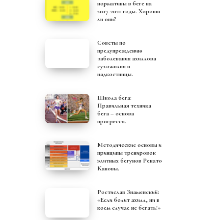
нормативы в беге на
2017-2021 годы. Хороши
ли они?
Советы по
предупреждению
заболевания ахиллова
сухожилия и
надкостницы.
Школа бега:
Правильная техника
бега – основа
прогресса.
Методические основы и
принципы тренировок
элитных бегунов Ренато
Кановы.
Ростислав Знаменский:
«Если болит ахилл, ни в
коем случае не бегать!»