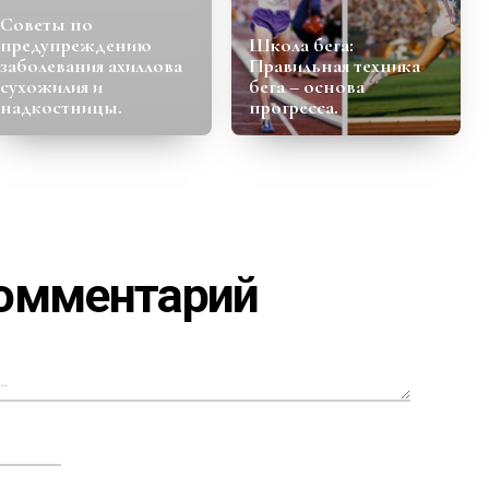
Советы по
предупреждению
Школа бега:
заболевания ахиллова
Правильная техника
сухожилия и
бега – основа
надкостницы.
прогресса.
комментарий