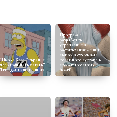
Программа
разработки,
укрепления и
растягивания мышц,
связок и сухожилий
Школа Бега Скиран: с
коленного сустава в
чего начинать бегать?
случаях неострых
Тест для начинающих.
болей.