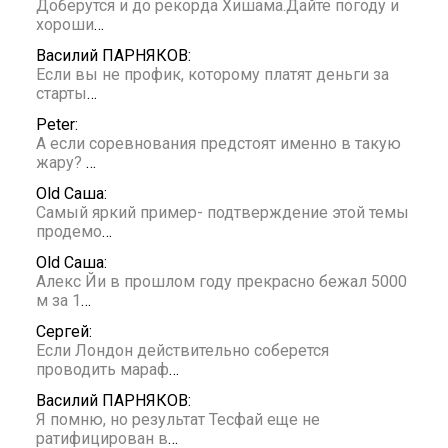
Доберутся и до рекорда Хишама.Дайте погоду и
хороши
…
Василий ПАРНЯКОВ:
Если вы не профик, которому платят деньги за
старты
…
Peter:
А если соревнования предстоят именно в такую
жару?
…
Old Саша:
Самый яркий пример- подтверждение этой темы
продемо
…
Old Саша:
Алекс Йи в прошлом году прекрасно бежал 5000
м за 1
…
Сергей:
Если Лондон действительно соберется
проводить мараф
…
Василий ПАРНЯКОВ:
Я помню, но результат Тесфай еще не
ратифицирован в
…