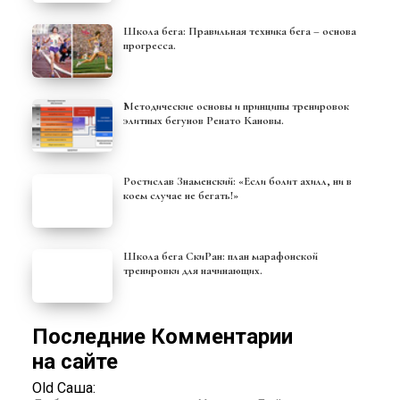
Школа бега: Правильная техника бега – основа
прогресса.
Методические основы и принципы тренировок
элитных бегунов Ренато Кановы.
Ростислав Знаменский: «Если болит ахилл, ни в
коем случае не бегать!»
Школа бега СкиРан: план марафонской
тренировки для начинающих.
Последние Комментарии
на сайте
Old Саша: