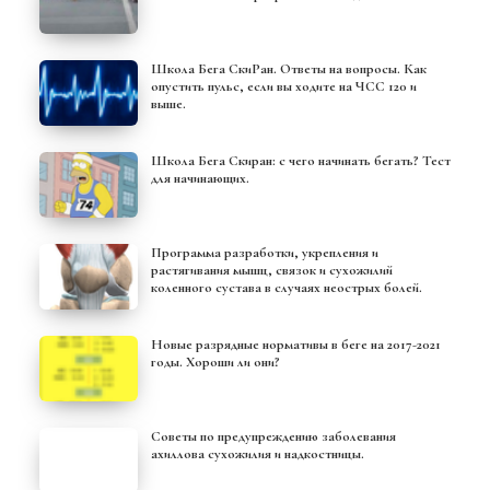
Школа Бега СкиРан. Ответы на вопросы. Как
опустить пульс, если вы ходите на ЧСС 120 и
выше.
Школа Бега Скиран: с чего начинать бегать? Тест
для начинающих.
Программа разработки, укрепления и
растягивания мышц, связок и сухожилий
коленного сустава в случаях неострых болей.
Новые разрядные нормативы в беге на 2017-2021
годы. Хороши ли они?
Советы по предупреждению заболевания
ахиллова сухожилия и надкостницы.