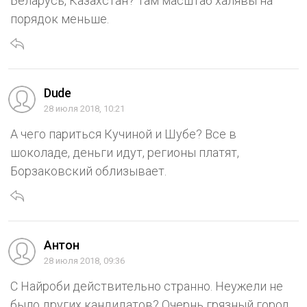
Беларусь, Казахстан? Там масштаб халявы на
порядок меньше.
Dude
28 июля 2018, 10:21
А чего париться Кучиной и Шубе? Все в
шоколаде, деньги идут, регионы платят,
Борзаковский облизывает.
Антон
28 июля 2018, 09:36
С Найроби действительно странно. Неужели не
было других кандидатов? Очернь грязный город,