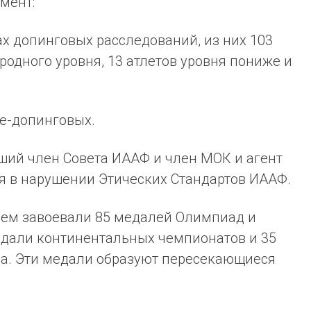
мент:
ах допинговых расследований, из них 103
родного уровня, 13 атлетов уровня пониже и
не-допинговых.
ший член Совета ИААФ и член МОК и агент
я в нарушении Этических Стандартов ИААФ.
ием завоевали 85 медалей Олимпиад и
едали континентальных чемпионатов и 35
а. Эти медали образуют пересекающиеся