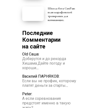
Школа бега СкиРан:
план марафонской
тренировки для
начинающих.
Последние
Комментарии
на сайте
Old Саша:
Доберутся и до рекорда
Хишама.Дайте погоду и
хороши
…
Василий ПАРНЯКОВ:
Если вы не профик, которому
платят деньги за старты
…
Peter:
А если соревнования
предстоят именно в такую
жару?
…