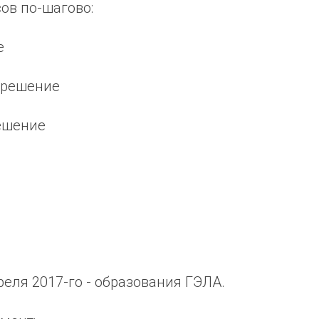
ов по-шагово:
е
 решение
решение
реля 2017-го - образования ГЭЛА.