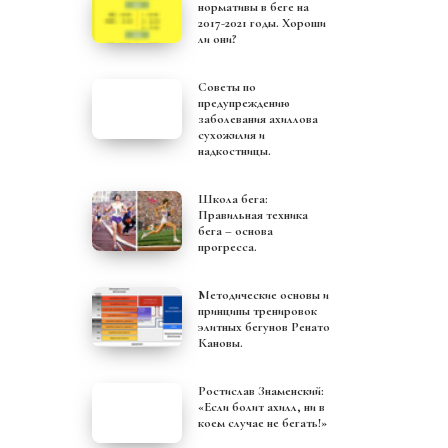
нормативы в беге на
2017-2021 годы. Хороши
ли они?
Советы по
предупреждению
заболевания ахиллова
сухожилия и
надкостницы.
Школа бега:
Правильная техника
бега – основа
прогресса.
Методические основы и
принципы тренировок
элитных бегунов Ренато
Кановы.
Ростислав Знаменский:
«Если болит ахилл, ни в
коем случае не бегать!»