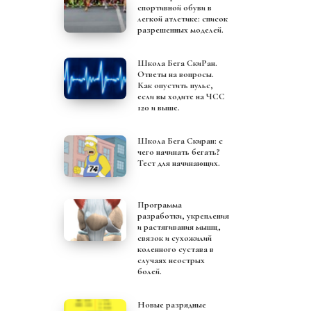
спортивной обуви в
легкой атлетике: список
разрешенных моделей.
Школа Бега СкиРан.
Ответы на вопросы.
Как опустить пульс,
если вы ходите на ЧСС
120 и выше.
Школа Бега Скиран: с
чего начинать бегать?
Тест для начинающих.
Программа
разработки, укрепления
и растягивания мышц,
связок и сухожилий
коленного сустава в
случаях неострых
болей.
Новые разрядные