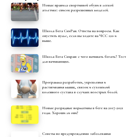
Новые правила спортивной обуви в легкой
атлетике: список разрешенных моделей.
Школа Бега СкиРан. Ответы на вопросы. Как
опустить пульс, если вы ходите на ЧСС 120 и
выше.
Школа Бега Скиран: с чего начинать бегать? Тест
для начинающих.
Программа разработки, укрепления и
растягивания мышц, связок и сухожилий
коленного сустава в случаях неострых болей.
Новые разрядные нормативы в беге на 2017-2021
годы. Хороши ли они?
Советы по предупреждению заболевания