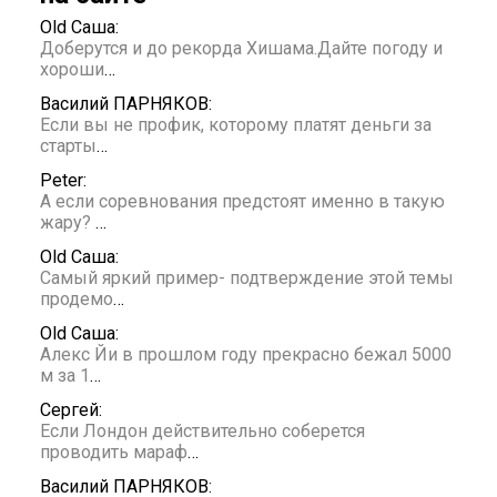
Old Саша:
Доберутся и до рекорда Хишама.Дайте погоду и
хороши
…
Василий ПАРНЯКОВ:
Если вы не профик, которому платят деньги за
старты
…
Peter:
А если соревнования предстоят именно в такую
жару?
…
Old Саша:
Самый яркий пример- подтверждение этой темы
продемо
…
Old Саша:
Алекс Йи в прошлом году прекрасно бежал 5000
м за 1
…
Сергей:
Если Лондон действительно соберется
проводить мараф
…
Василий ПАРНЯКОВ: