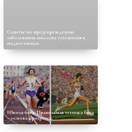
Советы по предупреждению
заболевания ахиллова сухожилия и
надкостницы.
Школа бега: Правильная техника бега
– основа прогресса.