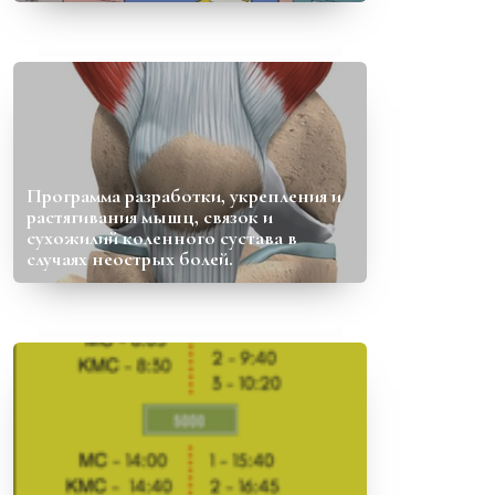
Программа разработки, укрепления и
растягивания мышц, связок и
сухожилий коленного сустава в
случаях неострых болей.