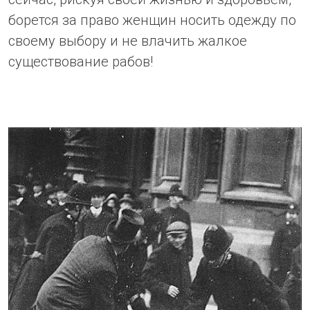
борется за право женщин носить одежду по
своему выбору и не влачить жалкое
существование рабов!