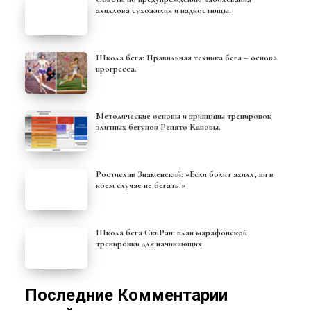
ахиллова сухожилия и надкостницы.
Школа бега: Правильная техника бега – основа
прогресса.
Методические основы и принципы тренировок
элитных бегунов Ренато Кановы.
Ростислав Знаменский: «Если болит ахилл, ни в
коем случае не бегать!»
Школа бега СкиРан: план марафонской
тренировки для начинающих.
Последние Комментарии