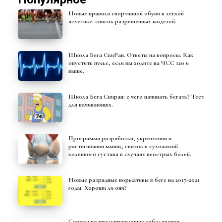
Новые правила спортивной обуви в легкой
атлетике: список разрешенных моделей.
Школа Бега СкиРан. Ответы на вопросы. Как
опустить пульс, если вы ходите на ЧСС 120 и
выше.
Школа Бега Скиран: с чего начинать бегать? Тест
для начинающих.
Программа разработки, укрепления и
растягивания мышц, связок и сухожилий
коленного сустава в случаях неострых болей.
Новые разрядные нормативы в беге на 2017-2021
годы. Хороши ли они?
Советы по предупреждению заболевания