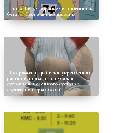
Школа Бега Скиран: с чего начинать
бегать? Тест для начинающих.
Программа разработки, укрепления и
растягивания мышц, связок и
сухожилий коленного сустава в
случаях неострых болей.