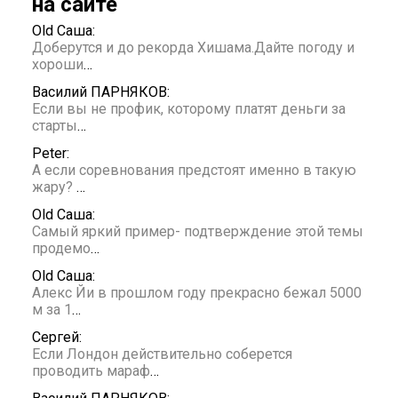
на сайте
Old Саша:
Доберутся и до рекорда Хишама.Дайте погоду и
хороши
…
Василий ПАРНЯКОВ:
Если вы не профик, которому платят деньги за
старты
…
Peter:
А если соревнования предстоят именно в такую
жару?
…
Old Саша:
Самый яркий пример- подтверждение этой темы
продемо
…
Old Саша:
Алекс Йи в прошлом году прекрасно бежал 5000
м за 1
…
Сергей:
Если Лондон действительно соберется
проводить мараф
…