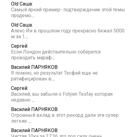
Old Саша:
Самый яркий пример- подтверждение этой темы
продемо
…
Old Саша:
Алекс Йи в прошлом году прекрасно бежал 5000
м за 1
…
Сергей:
Если Лондон действительно соберется
проводить мараф
…
Василий ПАРНЯКОВ:
Я помню, но результат Тесфай еще не
ратифицирован в
…
Сергей:
Василий, вы забыли о Fotyen Tesfay которая
недавно
…
Василий ПАРНЯКОВ:
Огромный вклад в этот рекорд дали эти супер
легкие
…
Василий ПАРНЯКОВ:
Чистая 10ка за 27:36 это под силу очень