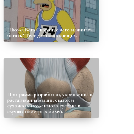
Школа Бега Скиран: с чего начинать
бегать? Тест для начинающих.
Программа разработки, укрепления и
растягивания мышц, связок и
сухожилий коленного сустава в
случаях неострых болей.