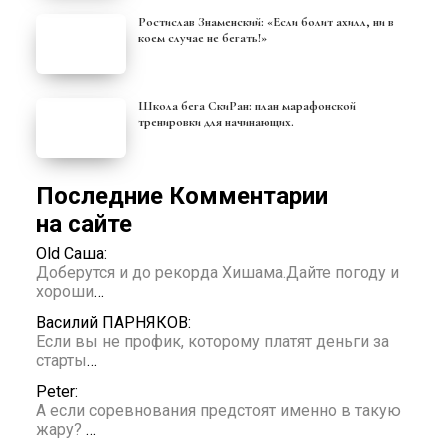
Ростислав Знаменский: «Если болит ахилл, ни в
коем случае не бегать!»
Школа бега СкиРан: план марафонской
тренировки для начинающих.
Последние Комментарии
на сайте
Old Саша:
Доберутся и до рекорда Хишама.Дайте погоду и
хороши
…
Василий ПАРНЯКОВ:
Если вы не профик, которому платят деньги за
старты
…
Peter:
А если соревнования предстоят именно в такую
жару?
…