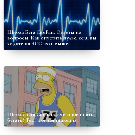
Школа Бега СкиРан. Ответы на
вопросы. Как опустить пульс, если вы
ходите на ЧСС 120 и выше.
Школа Бега Скиран: с чего начинать
бегать? Тест для начинающих.