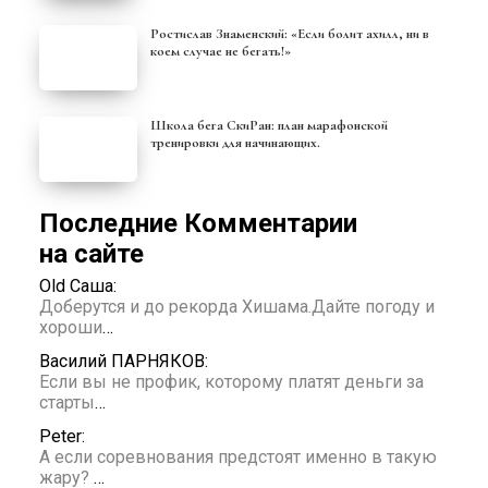
Ростислав Знаменский: «Если болит ахилл, ни в
коем случае не бегать!»
Школа бега СкиРан: план марафонской
тренировки для начинающих.
Последние Комментарии
на сайте
Old Саша:
Доберутся и до рекорда Хишама.Дайте погоду и
хороши
…
Василий ПАРНЯКОВ:
Если вы не профик, которому платят деньги за
старты
…
Peter:
А если соревнования предстоят именно в такую
жару?
…