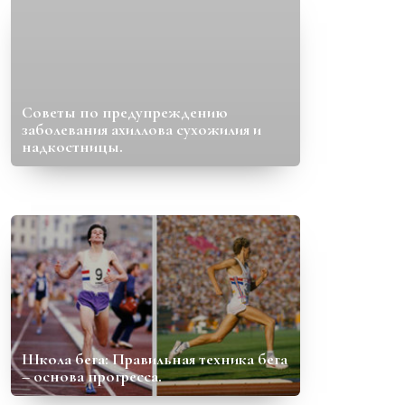
Советы по предупреждению
заболевания ахиллова сухожилия и
надкостницы.
Школа бега: Правильная техника бега
– основа прогресса.