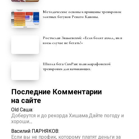
Методические основы и принципы тренировок
элитных бегунов Ренато Кановы.
Ростислав Знаменский: «Если болит ахилл, ни в
коем случае не бегать!»
Школа бега СкиРан: план марафонской
тренировки для начинающих.
Последние Комментарии
на сайте
Old Саша:
Доберутся и до рекорда Хишама.Дайте погоду и
хороши
…
Василий ПАРНЯКОВ:
Если вы не профик, которому платят деньги за