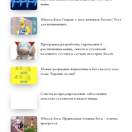
выше.
Школа Бега Скиран: с чего начинать бегать? Тест
для начинающих.
Программа разработки, укрепления и
растягивания мышц, связок и сухожилий
коленного сустава в случаях неострых болей.
Новые разрядные нормативы в беге на 2017-2021
годы. Хороши ли они?
Советы по предупреждению заболевания
ахиллова сухожилия и надкостницы.
Школа бега: Правильная техника бега – основа
прогресса.