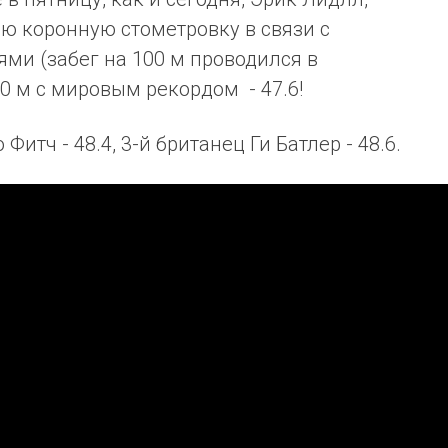
ю коронную стометровку в связи с
и (забег на 100 м проводился в
0 м с мировым рекордом - 47.6!
Фитч - 48.4, 3-й британец Ги Батлер - 48.6.