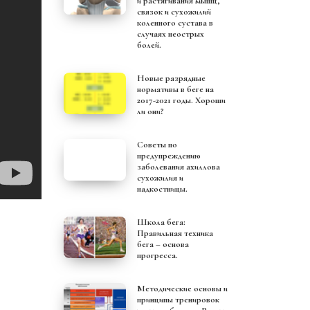
и растягивания мышц,
связок и сухожилий
коленного сустава в
случаях неострых
болей.
Новые разрядные
нормативы в беге на
2017-2021 годы. Хороши
ли они?
Советы по
предупреждению
заболевания ахиллова
сухожилия и
надкостницы.
Школа бега:
Правильная техника
бега – основа
прогресса.
Методические основы и
принципы тренировок