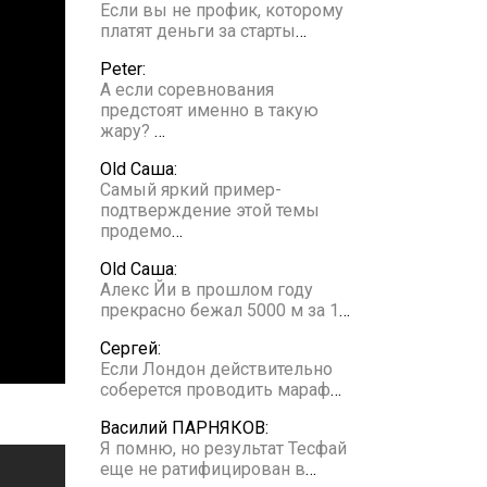
Если вы не профик, которому
платят деньги за старты
…
Peter:
А если соревнования
предстоят именно в такую
жару?
…
Old Саша:
Самый яркий пример-
подтверждение этой темы
продемо
…
Old Саша:
Алекс Йи в прошлом году
прекрасно бежал 5000 м за 1
…
Сергей:
Если Лондон действительно
соберется проводить мараф
…
Василий ПАРНЯКОВ:
Я помню, но результат Тесфай
еще не ратифицирован в
…