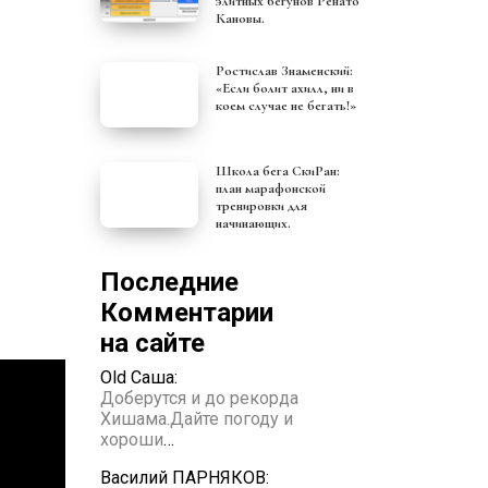
элитных бегунов Ренато
Кановы.
Ростислав Знаменский:
«Если болит ахилл, ни в
коем случае не бегать!»
Школа бега СкиРан:
план марафонской
тренировки для
начинающих.
Последние
Комментарии
на сайте
Old Саша:
Доберутся и до рекорда
Хишама.Дайте погоду и
хороши
…
Василий ПАРНЯКОВ: