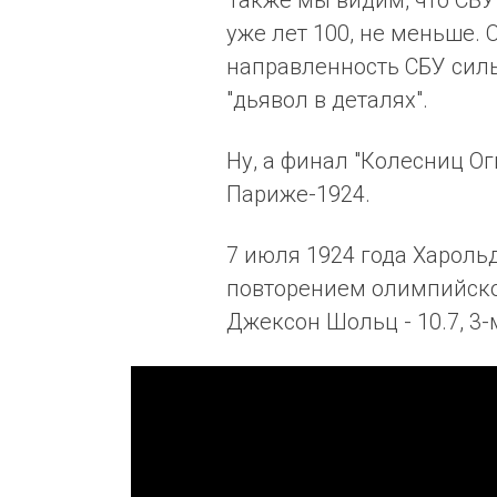
Также мы видим, что СБ
уже лет 100, не меньше. 
направленность СБУ силь
"дьявол в деталях".
Ну, а финал "Колесниц Ог
Париже-1924.
7 июля 1924 года Хароль
повторением олимпийског
Джексон Шольц - 10.7, 3-