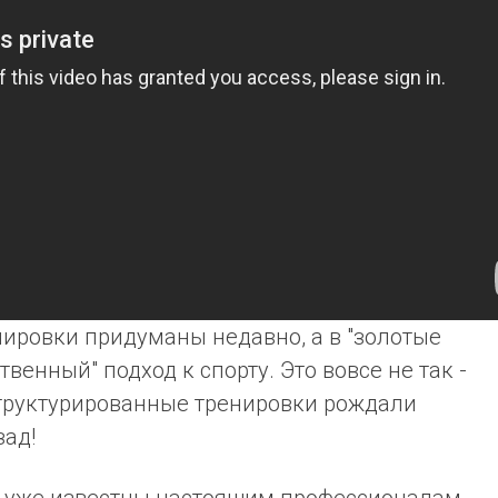
нировки придуманы недавно, а в "золотые
твенный" подход к спорту. Это вовсе не так -
 структурированные тренировки рождали
зад!