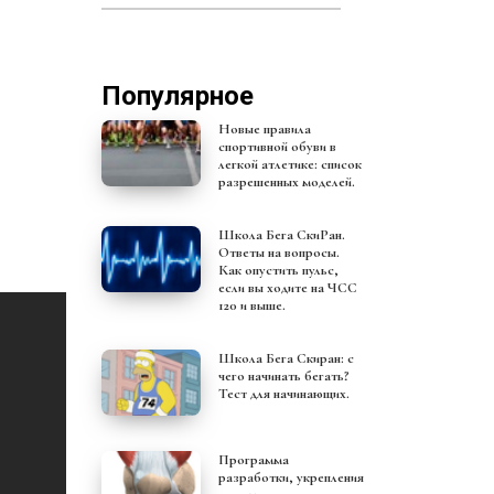
Популярное
Новые правила
спортивной обуви в
легкой атлетике: список
разрешенных моделей.
Школа Бега СкиРан.
Ответы на вопросы.
Как опустить пульс,
если вы ходите на ЧСС
120 и выше.
Школа Бега Скиран: с
чего начинать бегать?
Тест для начинающих.
Программа
разработки, укрепления