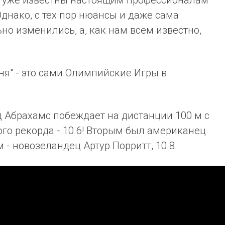
У уже известны настоящим профессионалам
Однако, с тех пор нюансы и даже сама
но изменились, а, как нам всем известно,
ня" - это сами Олимпийские Игры в
д Абрахамс побеждает на дистанции 100 м с
о рекорда - 10.6! Вторым был американец
м - новозеландец Артур Порритт, 10.8.