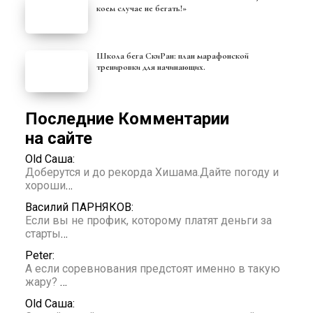
коем случае не бегать!»
Школа бега СкиРан: план марафонской
тренировки для начинающих.
Последние Комментарии
на сайте
Old Саша:
Доберутся и до рекорда Хишама.Дайте погоду и
хороши
…
Василий ПАРНЯКОВ:
Если вы не профик, которому платят деньги за
старты
…
Peter:
А если соревнования предстоят именно в такую
жару?
…
Old Саша: