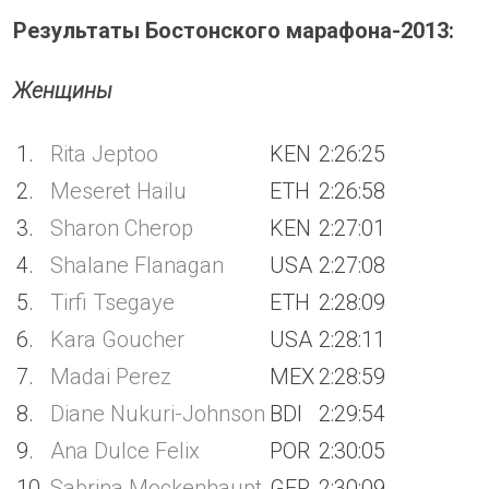
Результаты Бостонского марафона-2013:
Женщины
1.
Rita Jeptoo
KEN
2:26:25
2.
Meseret Hailu
ETH
2:26:58
3.
Sharon Cherop
KEN
2:27:01
4.
Shalane Flanagan
USA
2:27:08
5.
Tirfi Tsegaye
ETH
2:28:09
6.
Kara Goucher
USA
2:28:11
7.
Madai Perez
MEX
2:28:59
8.
Diane Nukuri-Johnson
BDI
2:29:54
9.
Ana Dulce Felix
POR
2:30:05
10.
Sabrina Mockenhaupt
GER
2:30:09