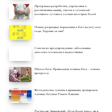
Программа разработки, укрепления и
растягивания мышц, связок и сухожилий
коленного сустава в случаях неострых болей.
Новые разрядные нормативы в беге на 2017-2021
годы. Хороши ли они?
Советы по предупреждению заболевания
ахиллова сухожилия и надкостницы.
Школа бега: Правильная техника бега – основа
прогресса.
Методические основы и принципы тренировок
элитных бегунов Ренато Кановы.
Ростислав Знаменский: «Если болит ахилл, ни в