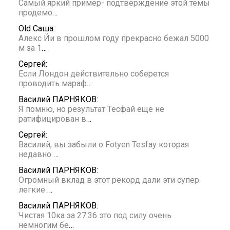
Самый яркий пример- подтверждение этой темы
продемо
…
Old Саша:
Алекс Йи в прошлом году прекрасно бежал 5000
м за 1
…
Сергей:
Если Лондон действительно соберется
проводить мараф
…
Василий ПАРНЯКОВ:
Я помню, но результат Тесфай еще не
ратифицирован в
…
Сергей:
Василий, вы забыли о Fotyen Tesfay которая
недавно
…
Василий ПАРНЯКОВ:
Огромный вклад в этот рекорд дали эти супер
легкие
…
Василий ПАРНЯКОВ:
Чистая 10ка за 27:36 это под силу очень
немногим бе
…