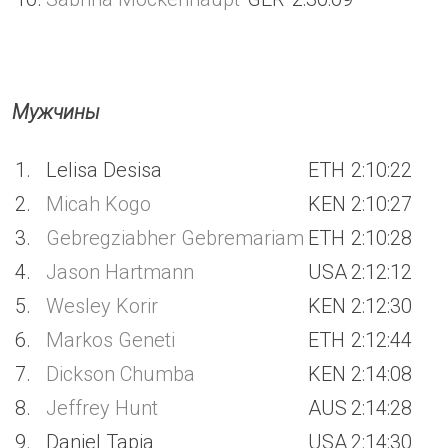
Мужчины
1.
Lelisa Desisa
ETH
2:10:22
2.
Micah Kogo
KEN
2:10:27
3.
Gebregziabher Gebremariam
ETH
2:10:28
4.
Jason Hartmann
USA
2:12:12
5.
Wesley Korir
KEN
2:12:30
6.
Markos Geneti
ETH
2:12:44
7.
Dickson Chumba
KEN
2:14:08
8.
Jeffrey Hunt
AUS
2:14:28
9.
Daniel Tapia
USA
2:14:30