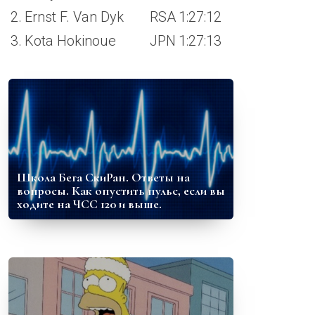
2.
Ernst F. Van Dyk
RSA
1:27:12
3.
Kota Hokinoue
JPN
1:27:13
Школа Бега СкиРан. Ответы на
вопросы. Как опустить пульс, если вы
ходите на ЧСС 120 и выше.