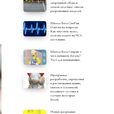
спортивной обуви в
легкой атлетике: список
разрешенных моделей.
Школа Бега СкиРан.
Ответы на вопросы.
Как опустить пульс,
если вы ходите на ЧСС
120 и выше.
Школа Бега Скиран: с
чего начинать бегать?
Тест для начинающих.
Программа
разработки, укрепления
и растягивания мышц,
связок и сухожилий
коленного сустава в
случаях неострых
болей.
Новые разрядные