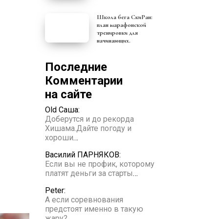
Школа бега СкиРан:
план марафонской
тренировки для
начинающих.
Последние
Комментарии
на сайте
Old Саша:
Доберутся и до рекорда
Хишама.Дайте погоду и
хороши
…
Василий ПАРНЯКОВ:
Если вы не профик, которому
платят деньги за старты
…
Peter:
А если соревнования
предстоят именно в такую
жару?
…