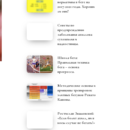
нормативы в беге на
2017-2021 годы. Хороши
ли они?
Советы по
предупреждению
заболевания ахиллова
сухожилия и
надкостницы.
Школа бега:
Правильная техника
бега – основа
прогресса.
Методические основы и
принципы тренировок
элитных бегунов Ренато
Кановы.
Ростислав Знаменский:
«Если болит ахилл, ни в
коем случае не бегать!»