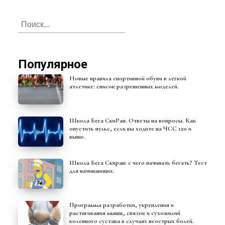
Популярное
Новые правила спортивной обуви в легкой
атлетике: список разрешенных моделей.
Школа Бега СкиРан. Ответы на вопросы. Как
опустить пульс, если вы ходите на ЧСС 120 и
выше.
Школа Бега Скиран: с чего начинать бегать? Тест
для начинающих.
Программа разработки, укрепления и
растягивания мышц, связок и сухожилий
коленного сустава в случаях неострых болей.