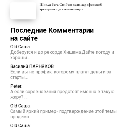
Школа бега СкиРан: план марафонской
тренировки для начинающих.
Последние Комментарии
на сайте
Old Саша:
Доберутся и до рекорда Хишама.Дайте погоду и
хороши
…
Василий ПАРНЯКОВ:
Если вы не профик, которому платят деньги за
старты
…
Peter:
А если соревнования предстоят именно в такую
жару?
…
Old Саша:
Самый яркий пример- подтверждение этой темы
продемо
…
Old Саша: