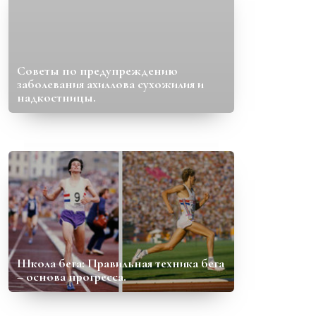
Советы по предупреждению
заболевания ахиллова сухожилия и
надкостницы.
Школа бега: Правильная техника бега
– основа прогресса.