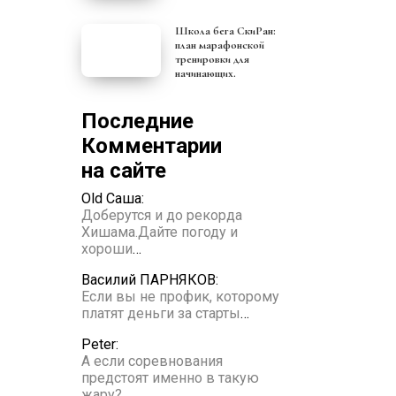
Школа бега СкиРан:
план марафонской
тренировки для
начинающих.
Последние
Комментарии
на сайте
Old Саша:
Доберутся и до рекорда
Хишама.Дайте погоду и
хороши
…
Василий ПАРНЯКОВ:
Если вы не профик, которому
платят деньги за старты
…
Peter:
А если соревнования
предстоят именно в такую
жару?
…