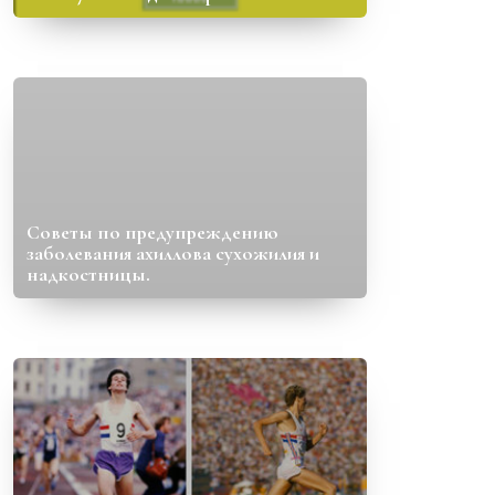
Советы по предупреждению
заболевания ахиллова сухожилия и
надкостницы.