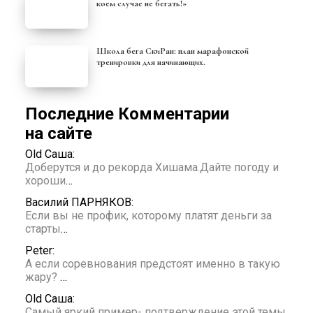
коем случае не бегать!»
Школа бега СкиРан: план марафонской
тренировки для начинающих.
Последние Комментарии
на сайте
Old Саша:
Доберутся и до рекорда Хишама.Дайте погоду и
хороши
…
Василий ПАРНЯКОВ:
Если вы не профик, которому платят деньги за
старты
…
Peter:
А если соревнования предстоят именно в такую
жару?
…
Old Саша:
Самый яркий пример- подтверждение этой темы