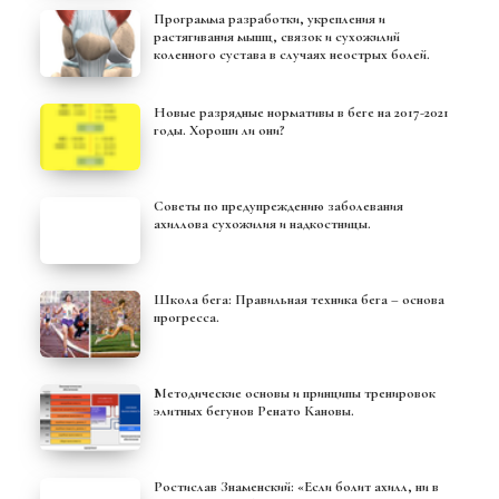
Программа разработки, укрепления и
растягивания мышц, связок и сухожилий
коленного сустава в случаях неострых болей.
Новые разрядные нормативы в беге на 2017-2021
годы. Хороши ли они?
Советы по предупреждению заболевания
ахиллова сухожилия и надкостницы.
Школа бега: Правильная техника бега – основа
прогресса.
Методические основы и принципы тренировок
элитных бегунов Ренато Кановы.
Ростислав Знаменский: «Если болит ахилл, ни в