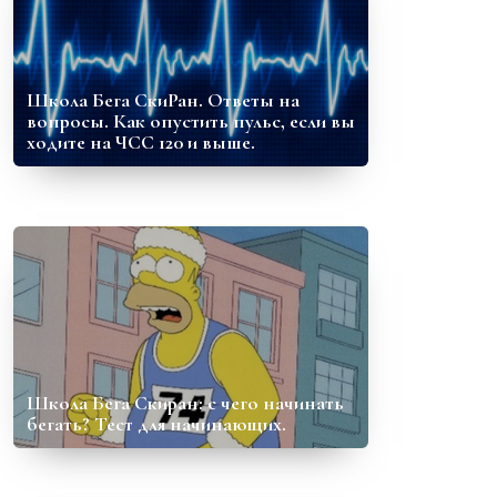
Школа Бега СкиРан. Ответы на
вопросы. Как опустить пульс, если вы
ходите на ЧСС 120 и выше.
Школа Бега Скиран: с чего начинать
бегать? Тест для начинающих.