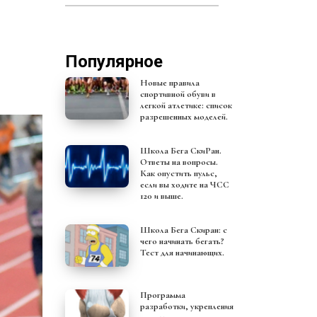
Популярное
Новые правила
спортивной обуви в
легкой атлетике: список
разрешенных моделей.
Школа Бега СкиРан.
Ответы на вопросы.
Как опустить пульс,
если вы ходите на ЧСС
120 и выше.
Школа Бега Скиран: с
чего начинать бегать?
Тест для начинающих.
Программа
разработки, укрепления