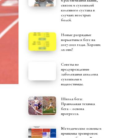
и растягивания мышц,
связок и сухожилий
коленного сустава в
случаях неострых
болей.
Новые разрядные
нормативы в беге на
2017-2021 годы. Хороши
ли они?
Советы по
предупреждению
заболевания ахиллова
сухожилия и
надкостницы.
Школа бега:
Правильная техника
бега – основа
прогресса.
Методические основы и
принципы тренировок