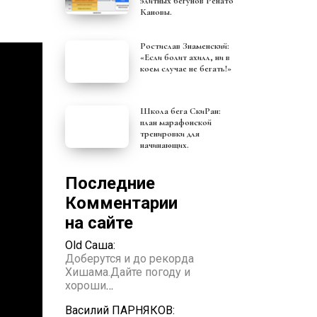
элитных бегунов Ренато
Кановы.
Ростислав Знаменский:
«Если болит ахилл, ни в
коем случае не бегать!»
Школа бега СкиРан:
план марафонской
тренировки для
начинающих.
Последние
Комментарии
на сайте
Old Саша:
Доберутся и до рекорда
Хишама.Дайте погоду и
хороши
…
Василий ПАРНЯКОВ: