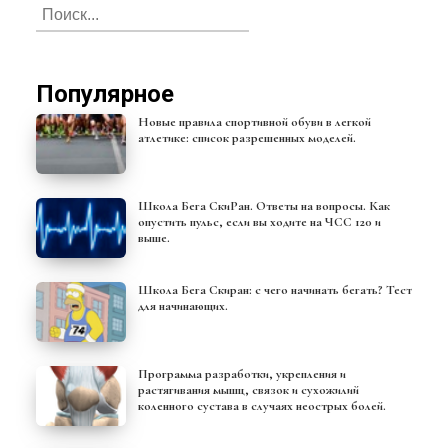
Популярное
Новые правила спортивной обуви в легкой
атлетике: список разрешенных моделей.
Школа Бега СкиРан. Ответы на вопросы. Как
опустить пульс, если вы ходите на ЧСС 120 и
выше.
Школа Бега Скиран: с чего начинать бегать? Тест
для начинающих.
Программа разработки, укрепления и
растягивания мышц, связок и сухожилий
коленного сустава в случаях неострых болей.