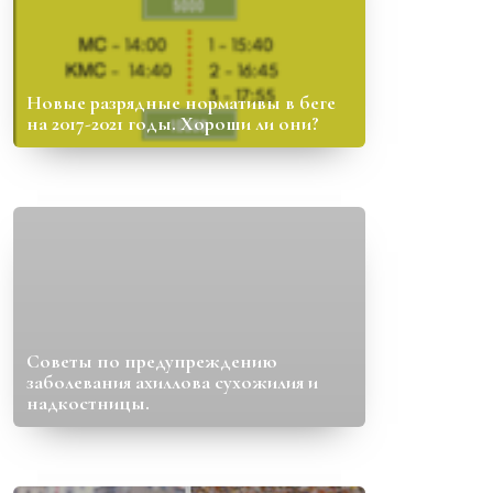
Новые разрядные нормативы в беге
на 2017-2021 годы. Хороши ли они?
Советы по предупреждению
заболевания ахиллова сухожилия и
надкостницы.