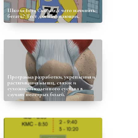
Школа Бега Скиран: с чего начинать
бегать? Тест для начинающих.
Программа разработки, укрепления и
растягивания мышц, связок и
сухожилий коленного сустава в
случаях неострых болей.