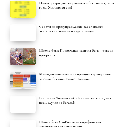
Новые разрядные нормативы в беге на 2017-2021
годы. Хороши ли они?
Советы по предупреждению заболевания
ахиллова сухожилия и надкостницы.
Школа бега: Правильная техника бега – основа
прогресса.
Методические основы и принципы тренировок
элитных бегунов Ренато Кановы.
Ростислав Знаменский: «Если болит ахилл, ни в
коем случае не бегать!»
Школа бега СкиРан: план марафонской
тренировки для начинающих.