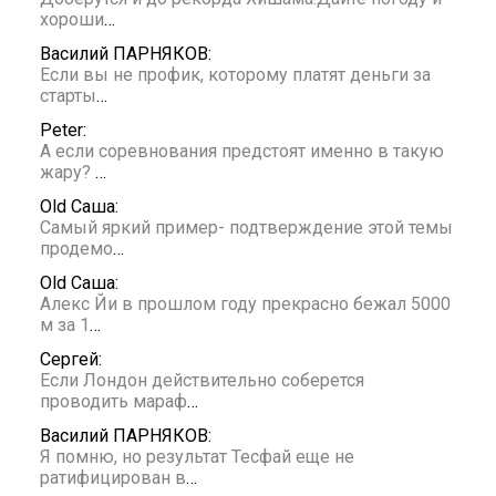
хороши
…
Василий ПАРНЯКОВ:
Если вы не профик, которому платят деньги за
старты
…
Peter:
А если соревнования предстоят именно в такую
жару?
…
Old Саша:
Самый яркий пример- подтверждение этой темы
продемо
…
Old Саша:
Алекс Йи в прошлом году прекрасно бежал 5000
м за 1
…
Сергей:
Если Лондон действительно соберется
проводить мараф
…
Василий ПАРНЯКОВ:
Я помню, но результат Тесфай еще не
ратифицирован в
…