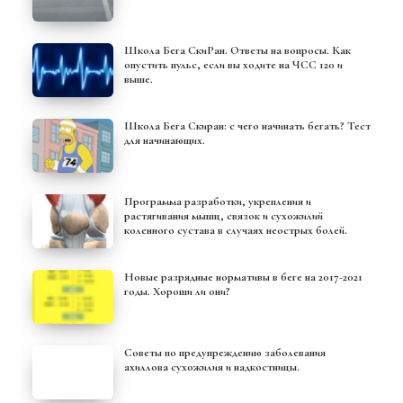
Школа Бега СкиРан. Ответы на вопросы. Как
опустить пульс, если вы ходите на ЧСС 120 и
выше.
Школа Бега Скиран: с чего начинать бегать? Тест
для начинающих.
Программа разработки, укрепления и
растягивания мышц, связок и сухожилий
коленного сустава в случаях неострых болей.
Новые разрядные нормативы в беге на 2017-2021
годы. Хороши ли они?
Советы по предупреждению заболевания
ахиллова сухожилия и надкостницы.