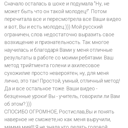
Сначало осталась в шоке и подумала "Ну, не
может быть что он такой молодец!". Потом
перечитала все и пересмотрела все Ваши видео
и вот, Вы и есть молодец:))) Мой русский
ограничен, слов недостаточно выразить свое
возхищение и признательность. Так многое
научилась и благодаря Вами у меня отличные
результаты в работе со моими ребятами. Ваш
метод трийтмента голени и ахилесовое
сухожилие просто невероятен, ну, для меня
лично, это так! Простой, умный, отличный метод!
Да и все остальное тоже. Ваши видео -
безценные уроки! Вы - учитель, говорили ли Вам
об этом?:)))
СПОСИБО ОГРОМНОЕ, Ростислав,Вы и понять
наверное не сможете,но как меня выручили,
мамма мия!!! Я не знала что делать,головой