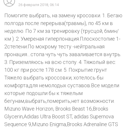
26 февраля 2018, 06:14
Помогите выбрать, на замену кросовки. 1. Бегаю
полгода после перерыва(травмы), по 45 км в
неделю. По 7 км за тренировку (трусцой, 6мин/
км ). 2. Умереная гиперпонация.Плоскостопие 1-
2степени.По мокрому тесту -нейтральная
пронация....стопа чуть чуть заваливается внутрь.
3. Приземляюсь на всю стопу. 4. Тяжолый вес:
100 кг при росте 178 см. 5. Покрытие:грунт
Тяжело выбрать кроссовки, хотелось бы
комфорта,для немолодых суставов.Все модели
которые подошли бы к тяжелым
бегунам,выбрать,померить,нет возможности.
Mizuno Wave Horizon, Brooks Beast 16,Brooks
Glycerin,Adidas Ultra Boost ST, adidas Supernova
Sequence 9,Mizuno Enigma,Brooks Adrenaline GTS