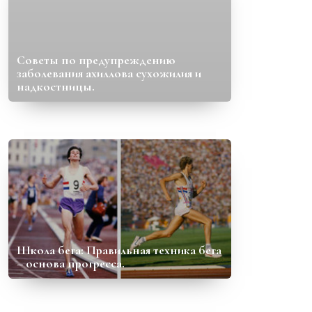
Советы по предупреждению
заболевания ахиллова сухожилия и
надкостницы.
Школа бега: Правильная техника бега
– основа прогресса.