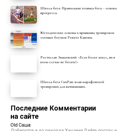
Школа бега: Правильная техника бега – основа
прогресса.
Методические основы и принципы тренировок
элитных бегунов Ренато Кановы.
Ростислав Знаменский: «Если болит ахилл, ни в
коем случае не бегать!»
Школа бега СкиРан: план марафонской
тренировки для начинающих.
Последние Комментарии
на сайте
Old Саша:
Доберутся и до рекорда Хишама.Дайте погоду и